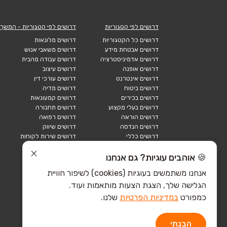
דרושים לפי קטגוריות
דרושים לפי קטגוריות - המשך
דרושים כל הקטגוריות
דרושים מלונאות
דרושים אבטחת מידע
דרושים משאבי אנוש
דרושים אדמיניסטרציה
דרושים עבודה מהבית
דרושים אופנה
דרושים עיצוב
דרושים אינטרנט
דרושים עורכי דין
דרושים ביטוח
דרושים מדיה
דרושים בכירים
דרושים קמעונאות
דרושים בעלי מקצוע
דרושים תחבורה
דרושים הוראה
דרושים רפואה
דרושים הנדסה
דרושים שיווק
דרושים כללי
דרושים שירות לקוחות
דרושים כספים
דרושים אבטחה
דרושים לוגיסטיקה
דרושים תיירות
🍪 אוהבים עוגיות? גם אנחנו
דרושים ביוטק
דרושים תעשייה
אנחנו משתמשים בעוגיות (cookies) לשיפור חוויית
דרושים מכירות
הייטק כללי
הגלישה שלך, הצגת הצעות מותאמות ועוד.
הייטק חומרה
הייטק תוכנה
כמפורט
במדיניות הפרטיות
שלנו.
הבנתי