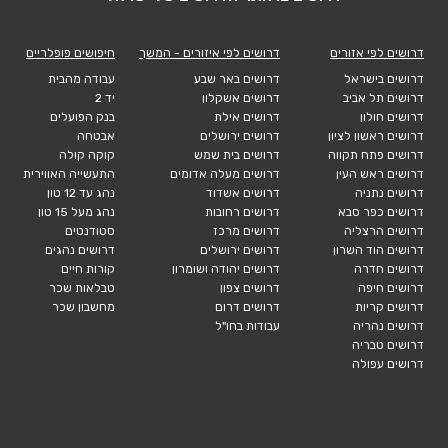
דרושים לפי אזורים
דרושים לפי איזורים - המשך
חיפושים פופלריים
דרושים בישראל
דרושים באר שבע
עבודה מהבית
דרושים תל אביב
דרושים אשקלון
יד 2
דרושים חולון
דרושים אילת
בנק הפועלים
דרושים ראשון לציון
דרושים ירושלים
אבטחה
דרושים פתח תקווה
דרושים בית שמש
קוקה קולה
דרושים ראש העין
דרושים מעלה אדומים
התעשייה האווירית
דרושים נתניה
דרושים אשדוד
נהג עד 12 טון
דרושים כפר סבא
דרושים רחובות
נהג מעל 15 טון
דרושים הרצליה
דרושים מרכז
סטודנטים
דרושים הוד השרון
דרושים ירושלים
דרושים נהגים
דרושים חדרה
דרושים יהודה ושומרון
קורות חיים
דרושים חיפה
דרושים צפון
טבלאות שכר
דרושים קריות
דרושים דרום
מחשבון שכר
דרושים נהריה
עבודות בחו"ל
דרושים טבריה
דרושים עפולה