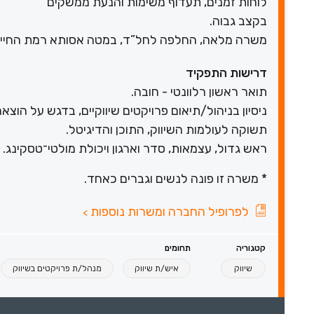
לוחות זמנים, תעדוף משימות והנעת ממשקים
בקצב גבוה.
משרה מלאה, החלפה לחל”ד, במטה אסותא רמת החייל 
דרישות התפקיד
תואר ראשון רלוונטי - חובה.
ניסיון בניהול/תיאום פרויקטים שיווקיים, בדגש על הוצאה
תשוקה לעולמות השיווק, התוכן והדיגיטל.
ראש גדול, עצמאות, סדר וארגון ויכולת מולטי־טסקינג.
* משרה זו פונה לנשים וגברים כאחד.
לפרופיל החברה ומשרות נוספות
>
קטגוריה
תחומים
שיווק
איש/ת שיווק
מנהל/ת פרויקטים בשיווק