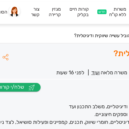
משרות
קורות חיים
מגזין
צור
הסו
חדש
ללא קו"ח
בקליק
קריירה
קשר
ביל עשייה שיווקית ודיגיטלית?
לית?
משרה מלאה
ועוד
|
לפני 16 שעות
שלח/י קורות חיים
דיגיטליים, משלב התכנון ועד
ספקים חיצוניים.
ליים, חומרי שיווק, תכנים, קמפיינים ופעילות סושיאל, לצד ניה