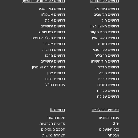
דרושים לפי אזורים
דרושים לפי איזורים - המשך
דרושים בישראל
דרושים באר שבע
דרושים תל אביב
דרושים אשקלון
דרושים חולון
דרושים אילת
דרושים ראשון לציון
דרושים ירושלים
דרושים פתח תקווה
דרושים בית שמש
דרושים ראש העין
דרושים מעלה אדומים
דרושים נתניה
דרושים אשדוד
דרושים כפר סבא
דרושים רחובות
דרושים הרצליה
דרושים מרכז
דרושים הוד השרון
דרושים ירושלים
דרושים חדרה
דרושים יהודה ושומרון
דרושים חיפה
דרושים צפון
דרושים קריות
דרושים דרום
דרושים נהריה
עבודות בחו"ל
דרושים טבריה
דרושים עפולה
חיפושים פופלריים
דרושים IL
עבודה מהבית
תקנון האתר
יד 2
מדיניות הפרטיות
בנק הפועלים
הסכם מעסיקים
אבטחה
הצהרת נגישות