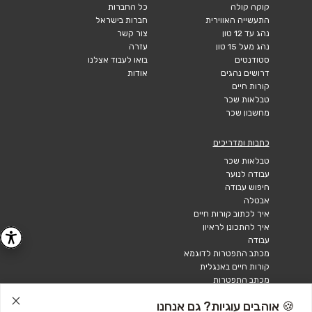
קוקה קולה
כל החברות
התעשייה האווירית
חברות בישראל
נהג עד 12 טון
צור קשר
נהג מעל 15 טון
עזרה
סטודנטים
בואו לעבוד אצלנו
דרושים נהגים
אודות
קורות חיים
טבלאות שכר
מחשבון שכר
כתבות ומדריכים
טבלאות שכר
עבודה לנוער
חיפוש עבודה
אבטלה
איך לכתוב קורות חיים
איך להתכונן לראיון
עבודה
מכתב התפטרות לדוגמא
קורות חיים באנגלית
מכתב התפטרות
🍪 אוהבים עוגיות? גם אנחנו