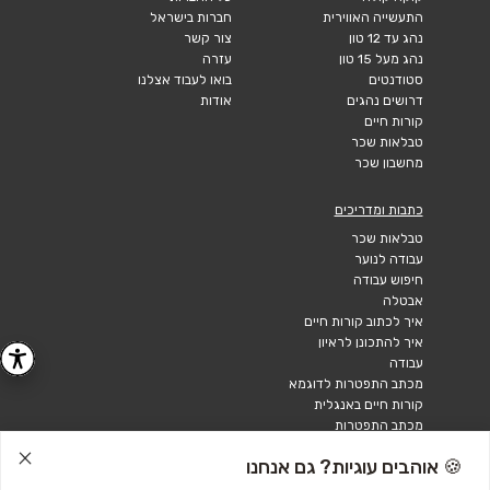
התעשייה האווירית
חברות בישראל
נהג עד 12 טון
צור קשר
נהג מעל 15 טון
עזרה
סטודנטים
בואו לעבוד אצלנו
דרושים נהגים
אודות
קורות חיים
טבלאות שכר
מחשבון שכר
כתבות ומדריכים
טבלאות שכר
עבודה לנוער
חיפוש עבודה
אבטלה
איך לכתוב קורות חיים
איך להתכונן לראיון
עבודה
מכתב התפטרות לדוגמא
קורות חיים באנגלית
מכתב התפטרות
🍪 אוהבים עוגיות? גם אנחנו