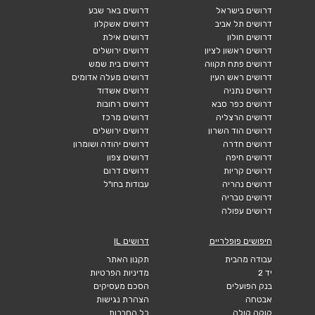
דרושים בישראל
דרושים באר שבע
דרושים תל אביב
דרושים אשקלון
דרושים חולון
דרושים אילת
דרושים ראשון לציון
דרושים ירושלים
דרושים פתח תקווה
דרושים בית שמש
דרושים ראש העין
דרושים מעלה אדומים
דרושים נתניה
דרושים אשדוד
דרושים כפר סבא
דרושים רחובות
דרושים הרצליה
דרושים מרכז
דרושים הוד השרון
דרושים ירושלים
דרושים חדרה
דרושים יהודה ושומרון
דרושים חיפה
דרושים צפון
דרושים קריות
דרושים דרום
דרושים נהריה
עבודות בחו"ל
דרושים טבריה
דרושים עפולה
חיפושים פופלריים
דרושים IL
עבודה מהבית
תקנון האתר
יד 2
מדיניות הפרטיות
בנק הפועלים
הסכם מעסיקים
אבטחה
הצהרת נגישות
קוקה קולה
כל החברות