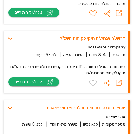
מרכזי — הובלת צוות להישגי...
שלח/י קורות חיים
דרוש\ה מנהל\ת תיקי לקוחות חשכ"ל
software company
תל אביב
|
3-4 שנים
|
משרה מלאה
|
לפני 5 שעות
בית תוכנה מוביל בתחום ה-IT וניהול פרויקטים טכנולוגיים מגייס מנהל/ת
תיקי לקוחות טכנולוגי/ת ...
שלח/י קורות חיים
יועצי.ות טבע נטורופת.ית לסניפי סופר-פארם
סופר-פארם
מספר מקומות
|
ללא נסיון
|
משרה מלאה
ועוד
|
לפני 5 שעות