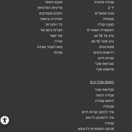
עבודה מהבית
תקנון האתר
יד 2
מדיניות הפרטיות
בנק הפועלים
הסכם מעסיקים
אבטחה
הצהרת נגישות
קוקה קולה
כל החברות
התעשייה האווירית
חברות בישראל
נהג עד 12 טון
צור קשר
נהג מעל 15 טון
עזרה
סטודנטים
בואו לעבוד אצלנו
דרושים נהגים
אודות
קורות חיים
טבלאות שכר
מחשבון שכר
כתבות ומדריכים
טבלאות שכר
עבודה לנוער
חיפוש עבודה
אבטלה
איך לכתוב קורות חיים
איך להתכונן לראיון
עבודה
מכתב התפטרות לדוגמא