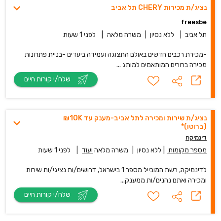
נציג/ת מכירות CHERY תל אביב
freesbe
תל אביב
|
ללא נסיון
|
משרה מלאה
|
לפני 1 שעות
-מכירת רכבים חדשים באולם התצוגה ועמידה ביעדים -בניית פתרונות
מכירה ברורים המותאמים למותג ...
שלח/י קורות חיים
נציג/ת שירות ומכירה לתל אביב-מענק עד 10K₪
(ברוטו)*
דינמיקה
מספר מקומות
|
ללא נסיון
|
משרה מלאה
ועוד
|
לפני 1 שעות
לדינמיקה, רשת המובייל מספר 1 בישראל, דרושים/ות נציגי/ות שירות
ומכירה ואתם נהנים/ות ממענק...
שלח/י קורות חיים