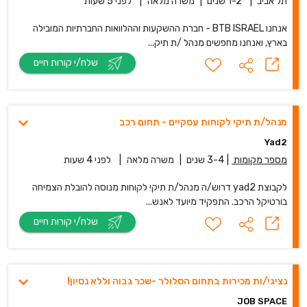
תל אביב
|
1-2 שנים
|
משרה מלאה
|
לפני 5 שעות
אנחנו BTB ISRAEL - חברת ההשקעות וההלוואות החברתיות המובילה
בארץ, ואנחנו מחפשים מנהל /ת תיק...
שלח/י קורות חיים
מנהל/ת תיקי לקוחות עסקיים - תחום רכב
Yad2
מספר מקומות
|
3-4 שנים
|
משרה מלאה
|
לפני 4 שעות
לקבוצת yad2 דרוש/ה מנהל/ת תיקי לקוחות מנוסה להובלת הצמיחה
בורטיקל הרכב. התפקיד מיועד לאנש...
שלח/י קורות חיים
נציגי/ות מכירות בתחום הסלולר -שכר גבוה וללא נסיון!
JOB SPACE