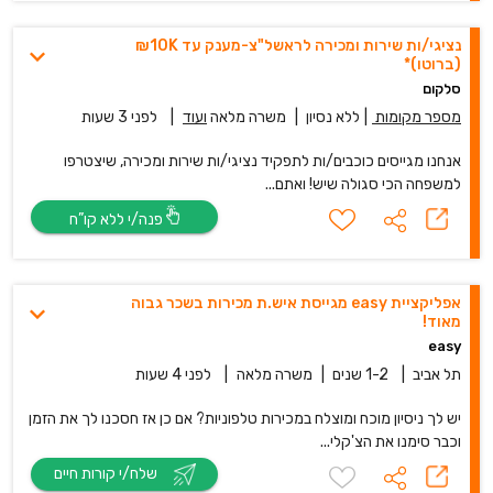
נציגי/ות שירות ומכירה לראשל"צ-מענק עד 10K₪
(ברוטו)*
סלקום
מספר מקומות
|
ללא נסיון
|
משרה מלאה
ועוד
|
לפני 3 שעות
אנחנו מגייסים כוכבים/ות לתפקיד נציגי/ות שירות ומכירה, שיצטרפו
למשפחה הכי סגולה שיש! ואתם...
פנה/י ללא קו”ח
אפליקציית easy מגייסת איש.ת מכירות בשכר גבוה
מאוד!
easy
תל אביב
|
1-2 שנים
|
משרה מלאה
|
לפני 4 שעות
יש לך ניסיון מוכח ומוצלח במכירות טלפוניות? אם כן אז חסכנו לך את הזמן
וכבר סימנו את הצ'קלי...
שלח/י קורות חיים