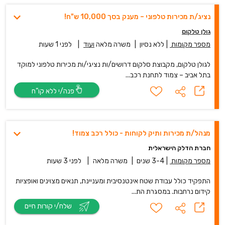
נציג/ת מכירות טלפוני – מענק בסך 10,000 ש"ח!
גולן טלקום
מספר מקומות
|
ללא נסיון
|
משרה מלאה
ועוד
|
לפני 1 שעות
לגולן טלקום, מקבוצת סלקום דרושים/ות נציגי/ות מכירות טלפוני למוקד
בתל אביב – צמוד לתחנת רכב...
פנה/י ללא קו”ח
מנהל/ת מכירות ותיק לקוחות - כולל רכב צמוד!
חברת הדלק הישראלית
מספר מקומות
|
3-4 שנים
|
משרה מלאה
|
לפני 3 שעות
התפקיד כולל עבודת שטח אינטנסיבית ומעניינת, תנאים מצוינים ואופציות
קידום נרחבות. במסגרת הת...
שלח/י קורות חיים