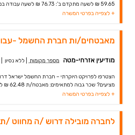
59.65 ₪ לשעה מתקדם ב’: 76.73 ₪ לשעה עבודה במשמרות 24/7 כולל לילות, סופי שבו...
+ לצפייה בפרטי המשרה
מאבטחים/ות חברת החשמל -עבוד
מודיעין אזרחי-מטה
מספר מקומות
|
ללא נסיון
|
הצטרפו לפרויקט היוקרתי – חברת החשמל ישראל דרו
מציעים? שכר גבוה למתאימים: מאבטח/ת 62.48 ₪ לשעה ארוחות: סיבוס מטורף – 68₪ ...
+ לצפייה בפרטי המשרה
לחברה מובילה דרוש /ה מחווט /ת