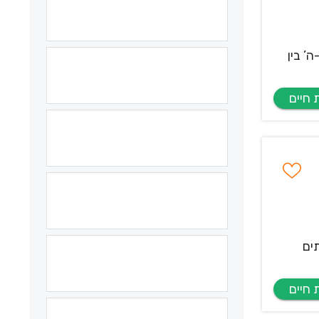
’ בין
ים