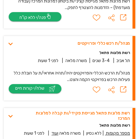
רשת מלונות פתאל מגייסת קציני/ות ביטחון למלונות המרכז (עבודה
מועדפת!) – הזדמנות להצטרף לתפק...
פנה/י ללא קו”ח
מנהל/ת רכש כללי ופרויקטים
רשת מלונות פתאל
תל אביב
|
3-4 שנים
|
משרה מלאה
|
לפני 1 שעות
מנהל/ת הרכש הכללי והפרויקטים יהיה/תהיה אחראי/ת על הובלת כלל
פעילות הרכש בפרויקטי הקמה והצט...
שלח/י קורות חיים
רשת מלונות פתאל מגייסת פקידי/ות קבלה למלונות
המרכז
רשת מלונות פתאל
מספר מקומות
|
ללא נסיון
|
משרה מלאה
ועוד
|
לפני 1 שעות