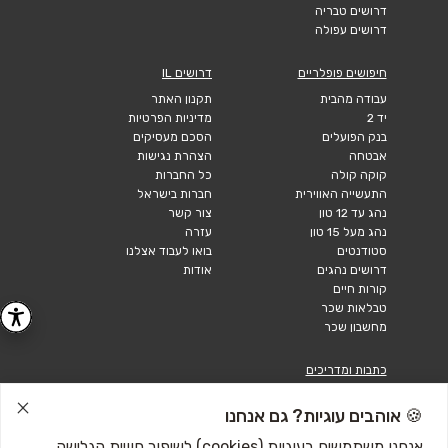
דרושים טבריה
דרושים עפולה
חיפושים פופלריים
דרושים IL
עבודה מהבית
תקנון האתר
יד 2
מדיניות הפרטיות
בנק הפועלים
הסכם מעסיקים
אבטחה
הצהרת נגישות
קוקה קולה
כל החברות
התעשייה האווירית
חברות בישראל
נהג עד 12 טון
צור קשר
נהג מעל 15 טון
עזרה
סטודנטים
בואו לעבוד אצלנו
דרושים נהגים
אודות
קורות חיים
טבלאות שכר
מחשבון שכר
כתבות ומדריכים
טבלאות שכר
🍪 אוהבים עוגיות? גם אנחנו
עבודה לנוער
חיפוש עבודה
אנחנו משתמשים בעוגיות (cookies) לשיפור חוויית הגלישה