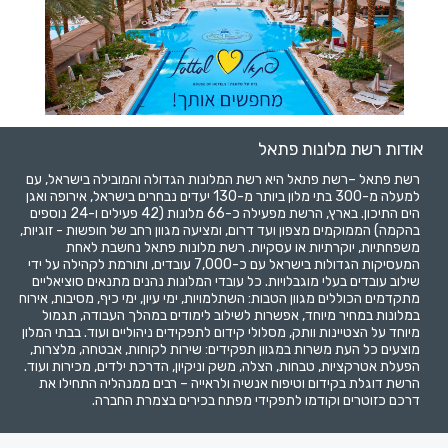
אודות רשת מלונות פתאל
רשת פתאל –רשת פתאל היא רשת המלונות הגדולה והמובילה בישראל, עם
למעלה מ-300 בתי מלון ביותר מ-130 יעדים נבחרים בישראל, אירופה ואגן
הים התיכון. בארץ, הרשת מפעילה כ-66 מלונות (42 פעילים ו-24 נוספים
בהקמה) הממוקמים מצפון ועד דרום, ומציעה מגוון רחב של חופשות - זוגיות,
משפחתיות, יוקרתיות או עסקיות. רשת מלונות פתאל נחשבת לאחת
המעסיקות הגדולות בישראל עם כ-7,000 עובדים, ותורמת לקהילה על ידי
שילוב עובדים בעלי מוגבלויות. כל עובדי המלונות נהנים מתנאים סוציאליים
מתקדמים הכוללים מגוון הטבות: השתלמויות, ימי עיון, ימי כיף, מסיבות, אירוח
במלונות במחיר מיוחד, אפשרות לשילוב לימודים במהלך העבודה, תגמול
מיוחד על הצטיינות וותק, מסלולי קידום לתפקידים ניהוליים ועוד. בבתי המלון
מוצעים כל העת משרות במגוון תפקידים: שירות לקוחות, אבטחה, מלצרות,
הפעלת אטרקציות, טבחות, הצלה, משק וניקיון, הדרכת ילדים, מכירות ועוד.
הרשת דוגלת בקידום וטיפוח אנשיה ולראייה – רבים ממנהליה התחילו את
דרכם כזוטרים וקודמו לתפקידי מפתח בכירים בצמרת החברה.