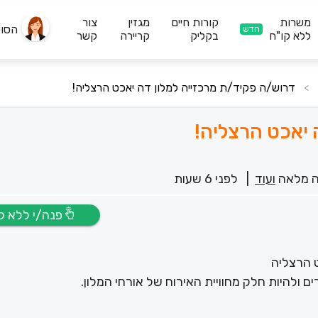
משרות
קורות חיים
מגזין
צור
הסו
חדש
ללא קו"ח
בקליק
קריירה
קשר
דרוש/ה פקיד/ת מרכזייה למלון דה יאכט הרצליה!
>
 יאכט הרצליה!
 מלאה
ועוד
|
לפני 6 שעות
פנה/י ללא קו”ח
 הרצליה
ולהיות חלק מחוויית האירוח של אורחי המלון.