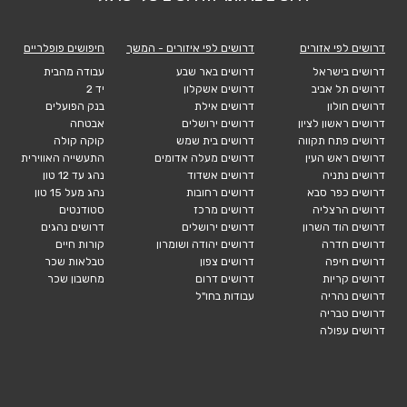
דרושים לפי אזורים
דרושים לפי איזורים - המשך
חיפושים פופלריים
דרושים בישראל
דרושים באר שבע
עבודה מהבית
דרושים תל אביב
דרושים אשקלון
יד 2
דרושים חולון
דרושים אילת
בנק הפועלים
דרושים ראשון לציון
דרושים ירושלים
אבטחה
דרושים פתח תקווה
דרושים בית שמש
קוקה קולה
דרושים ראש העין
דרושים מעלה אדומים
התעשייה האווירית
דרושים נתניה
דרושים אשדוד
נהג עד 12 טון
דרושים כפר סבא
דרושים רחובות
נהג מעל 15 טון
דרושים הרצליה
דרושים מרכז
סטודנטים
דרושים הוד השרון
דרושים ירושלים
דרושים נהגים
דרושים חדרה
דרושים יהודה ושומרון
קורות חיים
דרושים חיפה
דרושים צפון
טבלאות שכר
דרושים קריות
דרושים דרום
מחשבון שכר
דרושים נהריה
עבודות בחו"ל
דרושים טבריה
דרושים עפולה