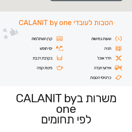
הטבות לעובדי CALANIT by one
שעות גמישות
קרן השתלמות
חניה
ימי חופש
חדר אוכל
בקרבת רכבת
אירועי חברה
פינות קפה
כרטיסי הטבות
משרות בCALANIT by
one
לפי תחומים