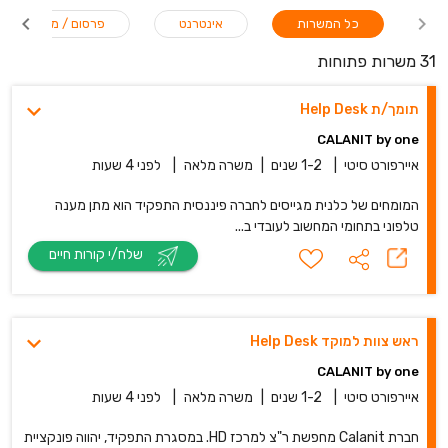
כל המשרות
אינטרנט
פרסום / מדיה / תקש
31 משרות פתוחות
תומך/ת Help Desk
CALANIT by one
איירפורט סיטי
|
1-2 שנים
|
משרה מלאה
|
לפני 4 שעות
המומחים של כלנית מגייסים לחברה פיננסית התפקיד הוא מתן מענה
טלפוני בתחומי המחשוב לעובדי ב...
שלח/י קורות חיים
ראש צוות למוקד Help Desk
CALANIT by one
איירפורט סיטי
|
1-2 שנים
|
משרה מלאה
|
לפני 4 שעות
חברת Calanit מחפשת ר"צ למרכז HD. במסגרת התפקיד, יהווה פונקציית