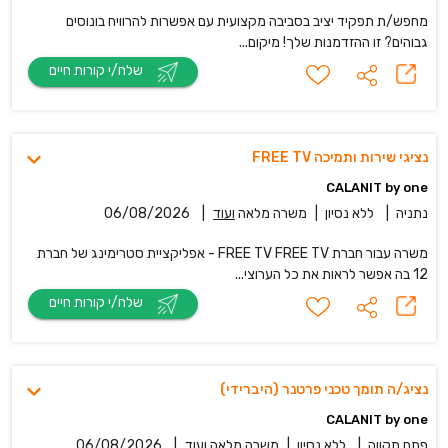
מחפש/ת תפקיד יציב בסביבה מקצועית עם אפשרות להרוויח בונוסים
גבוהים? זו ההזדמנות שלך! מיקום...
שלח/י קורות חיים
נציגי שירות ותמיכה FREE TV
CALANIT by one
נתניה
|
ללא נסיון
|
משרה מלאה
ועוד
|
06/08/2026
משרה עבור חברת FREE TV FREE TV - אפליקציית סטרימינג של חברת
12 בה אפשר לראות את כל הערוצי...
שלח/י קורות חיים
נציג/ה תומך טכני פרטנר (היברידי)
CALANIT by one
פתח תקווה
|
ללא נסיון
|
משרה מלאה
ועוד
|
06/08/2026