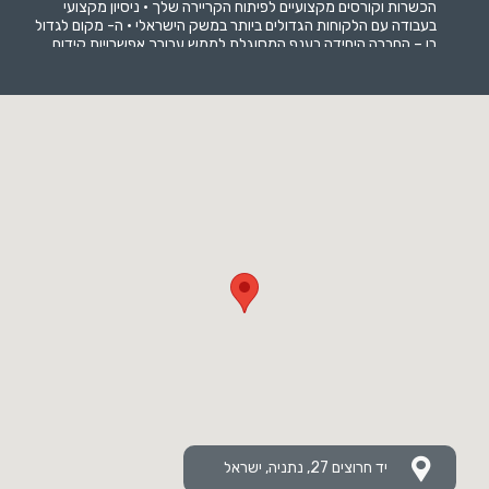
הכשרות וקורסים מקצועיים לפיתוח הקריירה שלך • ניסיון מקצועי
בעבודה עם הלקוחות הגדולים ביותר במשק הישראלי • ה- מקום לגדול
בו – החברה היחידה בענף המסוגלת לממש עבורך אפשרויות קידום
יוצאות דופן • לא רק עבודה - בונוסים על מכירות, כרטיס הייטקזון, ימי
גיבוש,happy hour ועוד !
יד חרוצים 27, נתניה, ישראל