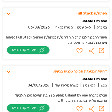
מפתח/ת Full Stack
CALANIT by one
בני ברק
|
5-6 שנים
|
משרה מלאה
|
06/08/2026
תיאור התפקיד לצוות הפיתוח דרוש/ה מפתח/ת Full Stack Senior לפיתוח
מערכות ליבה, אתרי אינטרנ...
שלח/י קורות חיים
דרוש/ה נציג/ת תמיכה טכנית בגעש.
CALANIT by one
געש
|
ללא נסיון
|
משרה מלאה
ועוד
|
04/08/2026
אצלנו בחברת Calanit by one מחפשים נציג.ת תמיכה טכנית לצעד
הראשון שלו/ה בעולמות התמיכה!!! ...
שלח/י קורות חיים