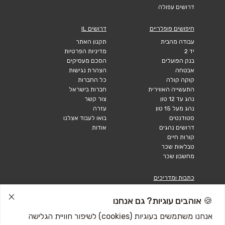
דרושים עפולה
חיפושים פופלריים
דרושים IL
עבודה מהבית
תקנון האתר
יד 2
מדיניות הפרטיות
בנק הפועלים
הסכם מעסיקים
אבטחה
הצהרת נגישות
קוקה קולה
כל החברות
התעשייה האווירית
חברות בישראל
נהג עד 12 טון
צור קשר
נהג מעל 15 טון
עזרה
סטודנטים
בואו לעבוד אצלנו
דרושים נהגים
אודות
קורות חיים
טבלאות שכר
מחשבון שכר
כתבות ומדריכים
טבלאות שכר
🍪 אוהבים עוגיות? גם אנחנו
עבודה לנוער
חיפוש עבודה
אנחנו משתמשים בעוגיות (cookies) לשיפור חוויית הגלישה
אבטלה