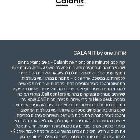
אודות CALANIT by one
קחו לכם one minute להכיר את Calanit - גאים להוביל בתחום
שרותי המומחים, התמיכה והשירות למעלה משני עשורים, בעזרת צוות
המקצוענים שלנו, שמאפשרים לנו להציע את השירות הטוב ביותר
ללקוחותינו. במשפט אחד עלינו – מתמחים במתן ייעוץ בעולמות
המחשוב והטכנולוגיה ומובילים במתן פתרונות ושירותים מקצועיים
למרכזי תמיכה פנים וחוץ ארגוניים. בכמה משפטים - אנחנו מספקים
שירותים מנוהלים ומפוקחים בתחומי Call centers, מוקדי תמיכה
טכנית, Help desk ומוקדי שירות ומכירה. מבית ONE, שמציעה
פתרונות טכנולוגיים ושירותי תוכנה ואינטגרציה לארגונים. המומחים
שלנו בחטיבת המומחים מספקים שירותי ייעוץ בעולמות המחשוב
והטכנולוגיה לחברות המובילות בישראל. השירותים ניתנים בפריסה
ארצית במספר רב של אתרים, במיקור חלקי או מלא, באתר הלקוח או
באתרי כלנית. אנחנו עובדים עם טכנולוגיות חדשניות וחדשות, אבל
את הניסיון, הידע והיכולות צברנו במשך שנים. אז למה לעבוד איתנו? •
לעבוד עם הטובים ביותר - הצטרפו לחברה מובילה בתחום • מגוון