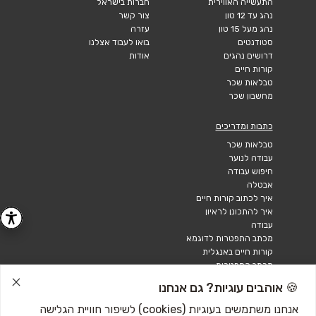
התעשייה האווירית
חברות בישראל
נהג עד 12 טון
צור קשר
נהג מעל 15 טון
עזרה
סטודנטים
בואו לעבוד אצלנו
דרושים נהגים
אודות
קורות חיים
טבלאות שכר
מחשבון שכר
כתבות ומדריכים
טבלאות שכר
עבודה לנוער
חיפוש עבודה
אבטלה
איך לכתוב קורות חיים
איך להתכונן לראיון
עבודה
מכתב התפטרות לדוגמא
קורות חיים באנגלית
מכתב התפטרות
🍪 אוהבים עוגיות? גם אנחנו
אנחנו משתמשים בעוגיות (cookies) לשיפור חוויית הגלישה