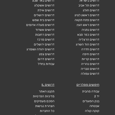
דרושים בישראל
דרושים באר שבע
דרושים תל אביב
דרושים אשקלון
דרושים חולון
דרושים אילת
דרושים ראשון לציון
דרושים ירושלים
דרושים פתח תקווה
דרושים בית שמש
דרושים ראש העין
דרושים מעלה אדומים
דרושים נתניה
דרושים אשדוד
דרושים כפר סבא
דרושים רחובות
דרושים הרצליה
דרושים מרכז
דרושים הוד השרון
דרושים ירושלים
דרושים חדרה
דרושים יהודה ושומרון
דרושים חיפה
דרושים צפון
דרושים קריות
דרושים דרום
דרושים נהריה
עבודות בחו"ל
דרושים טבריה
דרושים עפולה
חיפושים פופלריים
דרושים IL
עבודה מהבית
תקנון האתר
יד 2
מדיניות הפרטיות
בנק הפועלים
הסכם מעסיקים
אבטחה
הצהרת נגישות
קוקה קולה
כל החברות