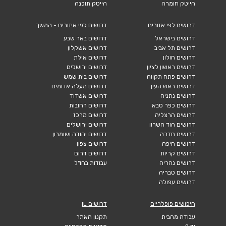
הייטק חומרה
הייטק תוכנה
דרושים לפי אזורים
דרושים לפי איזורים - המשך
דרושים בישראל
דרושים באר שבע
דרושים תל אביב
דרושים אשקלון
דרושים חולון
דרושים אילת
דרושים ראשון לציון
דרושים ירושלים
דרושים פתח תקווה
דרושים בית שמש
דרושים ראש העין
דרושים מעלה אדומים
דרושים נתניה
דרושים אשדוד
דרושים כפר סבא
דרושים רחובות
דרושים הרצליה
דרושים מרכז
דרושים הוד השרון
דרושים ירושלים
דרושים חדרה
דרושים יהודה ושומרון
דרושים חיפה
דרושים צפון
דרושים קריות
דרושים דרום
דרושים נהריה
עבודות בחו"ל
דרושים טבריה
דרושים עפולה
חיפושים פופלריים
דרושים IL
עבודה מהבית
תקנון האתר