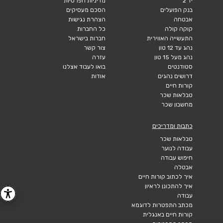
יד 2
מדיניות הפרטיות
בנק הפועלים
הסכם מעסיקים
אבטחה
הצהרת נגישות
קוקה קולה
כל החברות
התעשייה האווירית
חברות בישראל
נהג עד 12 טון
צור קשר
נהג מעל 15 טון
עזרה
סטודנטים
בואו לעבוד אצלנו
דרושים נהגים
אודות
קורות חיים
טבלאות שכר
מחשבון שכר
כתבות ומדריכים
טבלאות שכר
עבודה לנוער
חיפוש עבודה
אבטלה
איך לכתוב קורות חיים
איך להתכונן לראיון
עבודה
מכתב התפטרות לדוגמא
קורות חיים באנגלית