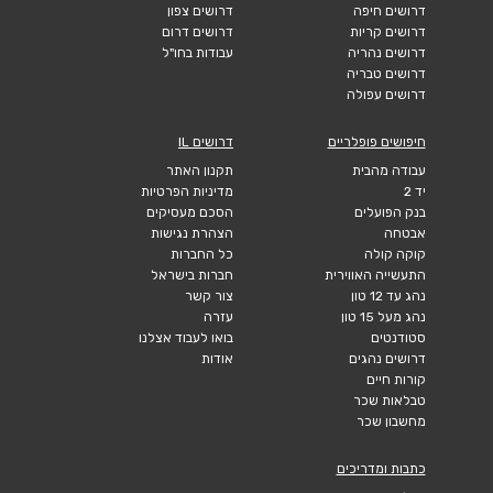
דרושים חיפה
דרושים צפון
דרושים קריות
דרושים דרום
דרושים נהריה
עבודות בחו"ל
דרושים טבריה
דרושים עפולה
חיפושים פופלריים
דרושים IL
עבודה מהבית
תקנון האתר
יד 2
מדיניות הפרטיות
בנק הפועלים
הסכם מעסיקים
אבטחה
הצהרת נגישות
קוקה קולה
כל החברות
התעשייה האווירית
חברות בישראל
נהג עד 12 טון
צור קשר
נהג מעל 15 טון
עזרה
סטודנטים
בואו לעבוד אצלנו
דרושים נהגים
אודות
קורות חיים
טבלאות שכר
מחשבון שכר
כתבות ומדריכים