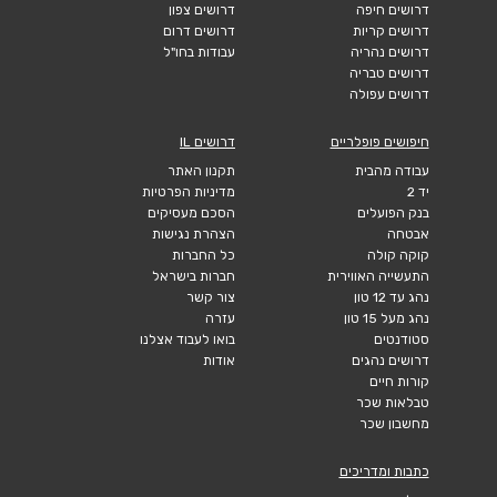
דרושים חיפה
דרושים צפון
דרושים קריות
דרושים דרום
דרושים נהריה
עבודות בחו"ל
דרושים טבריה
דרושים עפולה
חיפושים פופלריים
דרושים IL
עבודה מהבית
תקנון האתר
יד 2
מדיניות הפרטיות
בנק הפועלים
הסכם מעסיקים
אבטחה
הצהרת נגישות
קוקה קולה
כל החברות
התעשייה האווירית
חברות בישראל
נהג עד 12 טון
צור קשר
נהג מעל 15 טון
עזרה
סטודנטים
בואו לעבוד אצלנו
דרושים נהגים
אודות
קורות חיים
טבלאות שכר
מחשבון שכר
כתבות ומדריכים