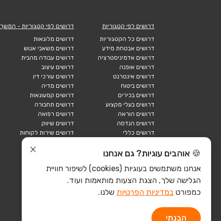
דרושים לפי קטגוריות
דרושים לפי קטגוריות - המשך
דרושים כל הקטגוריות
דרושים מלונאות
דרושים אבטחת מידע
דרושים משאבי אנוש
דרושים אדמיניסטרציה
דרושים עבודה מהבית
דרושים אופנה
דרושים עיצוב
דרושים אינטרנט
דרושים עורכי דין
דרושים ביטוח
דרושים מדיה
דרושים בכירים
דרושים קמעונאות
דרושים בעלי מקצוע
דרושים תחבורה
דרושים הוראה
דרושים רפואה
דרושים הנדסה
דרושים שיווק
דרושים כללי
דרושים שירות לקוחות
דרושים כספים
דרושים אבטחה
דרושים לוגיסטיקה
דרושים תיירות
🍪 אוהבים עוגיות? גם אנחנו
דרושים ביוטק
דרושים תעשייה
אנחנו משתמשים בעוגיות (cookies) לשיפור חוויית
דרושים מכירות
הייטק כללי
הגלישה שלך, הצגת הצעות מותאמות ועוד.
הייטק חומרה
הייטק תוכנה
כמפורט
במדיניות הפרטיות
שלנו.
הבנתי