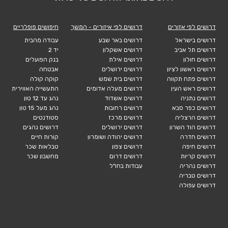
דרושים לפי אזורים
דרושים לפי איזורים - המשך
חיפושים פופלריים
דרושים בישראל
דרושים באר שבע
עבודה מהבית
דרושים תל אביב
דרושים אשקלון
יד 2
דרושים חולון
דרושים אילת
בנק הפועלים
דרושים ראשון לציון
דרושים ירושלים
אבטחה
דרושים פתח תקווה
דרושים בית שמש
קוקה קולה
דרושים ראש העין
דרושים מעלה אדומים
התעשייה האווירית
דרושים נתניה
דרושים אשדוד
נהג עד 12 טון
דרושים כפר סבא
דרושים רחובות
נהג מעל 15 טון
דרושים הרצליה
דרושים מרכז
סטודנטים
דרושים הוד השרון
דרושים ירושלים
דרושים נהגים
דרושים חדרה
דרושים יהודה ושומרון
קורות חיים
דרושים חיפה
דרושים צפון
טבלאות שכר
דרושים קריות
דרושים דרום
מחשבון שכר
דרושים נהריה
עבודות בחו"ל
דרושים טבריה
דרושים עפולה