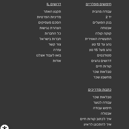
חיפושים פופלריים
דרושים IL
עבודה מהבית
תקנון האתר
יד 2
מדיניות הפרטיות
בנק הפועלים
הסכם מעסיקים
אבטחה
הצהרת נגישות
קוקה קולה
כל החברות
התעשייה האווירית
חברות בישראל
נהג עד 12 טון
צור קשר
נהג מעל 15 טון
עזרה
סטודנטים
בואו לעבוד אצלנו
דרושים נהגים
אודות
קורות חיים
טבלאות שכר
מחשבון שכר
כתבות ומדריכים
טבלאות שכר
עבודה לנוער
חיפוש עבודה
אבטלה
איך לכתוב קורות חיים
איך להתכונן לראיון