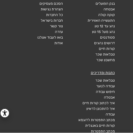
בנק הפועלים
הסכם מעסיקים
אבטחה
הצהרת נגישות
קוקה קולה
כל החברות
התעשייה האווירית
חברות בישראל
נהג עד 12 טון
צור קשר
נהג מעל 15 טון
עזרה
סטודנטים
בואו לעבוד אצלנו
דרושים נהגים
אודות
קורות חיים
טבלאות שכר
מחשבון שכר
כתבות ומדריכים
טבלאות שכר
עבודה לנוער
חיפוש עבודה
אבטלה
איך לכתוב קורות חיים
איך להתכונן לראיון
עבודה
מכתב התפטרות לדוגמא
קורות חיים באנגלית
מכתב התפטרות