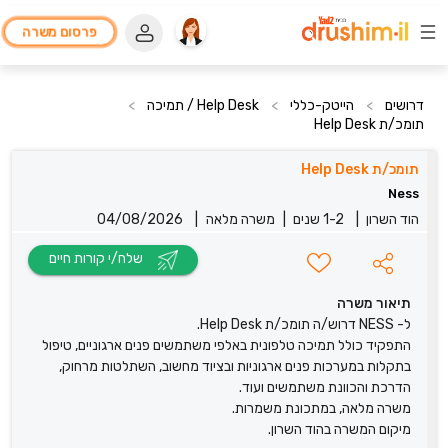
פרסום משרה
דרושים
>
הייטק-כללי
>
Help Desk / תמיכה
>
תומכ/ת Help Desk
תומכ/ת Help Desk
Ness
הוד השרון
|
1-2 שנים
|
משרה מלאה
|
04/08/2026
שלח/י קורות חיים
תיאור משרה
ל- NESS דרוש/ה תומכ/ת Help Desk.
התפקיד כולל תמיכה טלפונית באלפי משתמשים פנים ארגוניים, טיפול
בתקלות במערכות פנים ארגוניות ובציוד מחשוב, השתלטות מרחוק,
הדרכת והכוונת משתמשים ועוד.
משרה מלאה, במתכונת משמרות.
מיקום המשרה בהוד השרון.