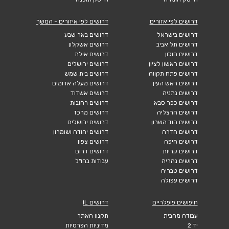
דרושים לפי אזורים
דרושים לפי איזורים - המשך
דרושים בישראל
דרושים באר שבע
דרושים תל אביב
דרושים אשקלון
דרושים חולון
דרושים אילת
דרושים ראשון לציון
דרושים ירושלים
דרושים פתח תקווה
דרושים בית שמש
דרושים ראש העין
דרושים מעלה אדומים
דרושים נתניה
דרושים אשדוד
דרושים כפר סבא
דרושים רחובות
דרושים הרצליה
דרושים מרכז
דרושים הוד השרון
דרושים ירושלים
דרושים חדרה
דרושים יהודה ושומרון
דרושים חיפה
דרושים צפון
דרושים קריות
דרושים דרום
דרושים נהריה
עבודות בחו"ל
דרושים טבריה
דרושים עפולה
חיפושים פופלריים
דרושים IL
עבודה מהבית
תקנון האתר
יד 2
מדיניות הפרטיות