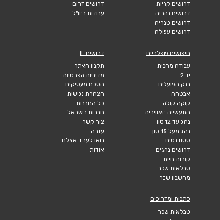
דרושים קריות
דרושים דרום
דרושים נהריה
עבודות בחו"ל
דרושים טבריה
דרושים עפולה
חיפושים פופלריים
דרושים IL
עבודה מהבית
תקנון האתר
יד 2
מדיניות הפרטיות
בנק הפועלים
הסכם מעסיקים
אבטחה
הצהרת נגישות
קוקה קולה
כל החברות
התעשייה האווירית
חברות בישראל
נהג עד 12 טון
צור קשר
נהג מעל 15 טון
עזרה
סטודנטים
בואו לעבוד אצלנו
דרושים נהגים
אודות
קורות חיים
טבלאות שכר
מחשבון שכר
כתבות ומדריכים
טבלאות שכר