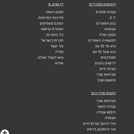
חיפושים פופלריים
דרושים IL
עבודה מהבית
תקנון האתר
יד 2
מדיניות הפרטיות
בנק הפועלים
הסכם מעסיקים
אבטחה
הצהרת נגישות
קוקה קולה
כל החברות
התעשייה האווירית
חברות בישראל
נהג עד 12 טון
צור קשר
נהג מעל 15 טון
עזרה
סטודנטים
בואו לעבוד אצלנו
דרושים נהגים
אודות
קורות חיים
טבלאות שכר
מחשבון שכר
כתבות ומדריכים
טבלאות שכר
עבודה לנוער
חיפוש עבודה
אבטלה
איך לכתוב קורות חיים
איך להתכונן לראיון