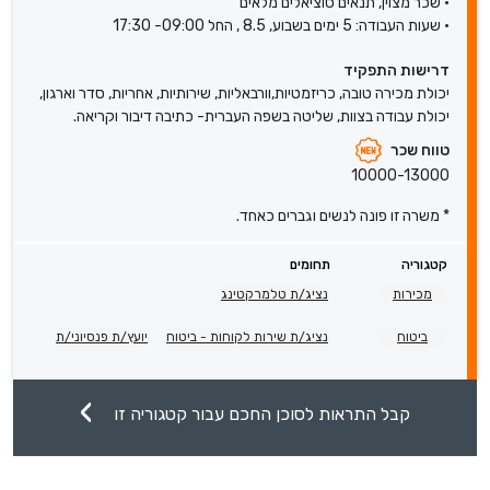
• שכר מצוין, תנאים סוציאלים מלאים
• שעות העבודה: 5 ימים בשבוע, 8.5 , החל 09:00- 17:30
דרישות התפקיד
יכולת מכירה טובה, כריזמטיות,וורבאליות, שירותיות, אחריות, סדר וארגון,
יכולת עבודה בצוות, שליטה בשפה העברית- כתיבה דיבור וקריאה.
טווח שכר
10000-13000
* משרה זו פונה לנשים וגברים כאחד.
קטגוריה
תחומים
מכירות
נציג/ת טלמרקטינג
ביטוח
נציג/ת שירות לקוחות - ביטוח
יועץ/ת פנסיוני/ת
קבל התראות לסוכן החכם עבור קטגוריה זו