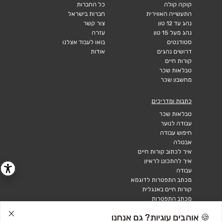
קוקה קולה
כל החברות
התעשייה האווירית
חברות בישראל
נהג עד 12 טון
צור קשר
נהג מעל 15 טון
עזרה
סטודנטים
בואו לעבוד אצלנו
דרושים נהגים
אודות
קורות חיים
טבלאות שכר
מחשבון שכר
כתבות ומדריכים
טבלאות שכר
עבודה לנוער
חיפוש עבודה
אבטלה
איך לכתוב קורות חיים
איך להתכונן לראיון
עבודה
מכתב התפטרות לדוגמא
קורות חיים באנגלית
מכתב התפטרות
🍪 אוהבים עוגיות? גם אנחנו