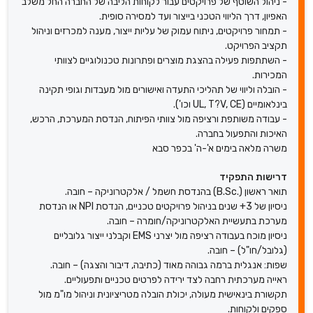
- ניהול השוטף של פרויקטים עבור לקוחות הליבה של החברה החל משלב
האפיון, דרך הליווי הטכני בייצור ועד למסירה סופית.
- תמחור פרויקטים, ניתוח עמוק של עליות ייצור, מענה למכרזים וניהול
תקציב הפרויקט.
- השתתפות פעילה בהצגת מוצרים ופתרונות טכנולוגיים לצוותי
המכירות.
- הובלה וליווי של תהליכי התעדה ואישורים מול מעבדות וגופי תקינה
בינלאומיים (UL, T?V, CE וכו').
- עבודה משותפת ורציפה מול צוותי הפיתוח, הנדסת המערכת, הרכש,
האיכות והתפעול בחברה.
משרה מלאה בימים א'-ה' בכפר סבא
דרישות התפקיד
תואר ראשון (.B.Sc) בהנדסת חשמל / אלקטרוניקה – חובה.
ניסיון של 3+ שנים בניהול פרויקטים טכניים, הנדסת NPI או הנדסת
מערכת בתעשיית האלקטרוניקה/חומרה – חובה.
ניסיון מוכח בעבודה רציפה מול יצרני EMS וקבלני ייצור גלובליים
(גלובל/חו"ל) – חובה.
שפות: אנגלית ברמה גבוהה מאוד (כתיבה, דיבור והצגה) – חובה.
ראייה מערכתית רחבה לצד ירידה לפרטים טכניים ותפעוליים.
תקשורת בינאישית מעולה, יכולת הובלה מטריציונית וניהול מו"מ מול
ספקים ולקוחות.