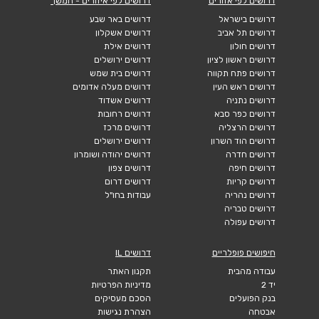
דרושים לפי אזורים
דרושים לפי איזורים - המשך
דרושים בישראל
דרושים באר שבע
דרושים תל אביב
דרושים אשקלון
דרושים חולון
דרושים אילת
דרושים ראשון לציון
דרושים ירושלים
דרושים פתח תקווה
דרושים בית שמש
דרושים ראש העין
דרושים מעלה אדומים
דרושים נתניה
דרושים אשדוד
דרושים כפר סבא
דרושים רחובות
דרושים הרצליה
דרושים מרכז
דרושים הוד השרון
דרושים ירושלים
דרושים חדרה
דרושים יהודה ושומרון
דרושים חיפה
דרושים צפון
דרושים קריות
דרושים דרום
דרושים נהריה
עבודות בחו"ל
דרושים טבריה
דרושים עפולה
חיפושים פופלריים
דרושים IL
עבודה מהבית
תקנון האתר
יד 2
מדיניות הפרטיות
בנק הפועלים
הסכם מעסיקים
אבטחה
הצהרת נגישות