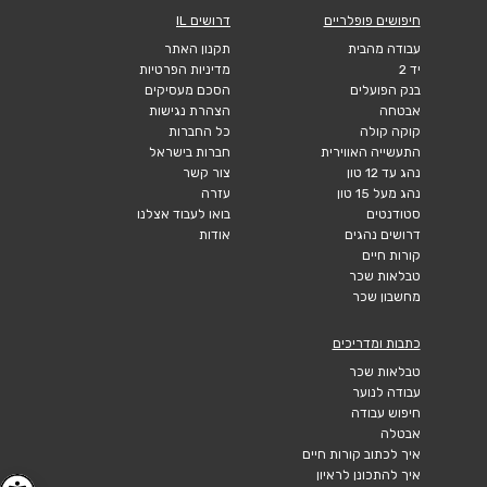
חיפושים פופלריים
דרושים IL
עבודה מהבית
תקנון האתר
יד 2
מדיניות הפרטיות
בנק הפועלים
הסכם מעסיקים
אבטחה
הצהרת נגישות
קוקה קולה
כל החברות
התעשייה האווירית
חברות בישראל
נהג עד 12 טון
צור קשר
נהג מעל 15 טון
עזרה
סטודנטים
בואו לעבוד אצלנו
דרושים נהגים
אודות
קורות חיים
טבלאות שכר
מחשבון שכר
כתבות ומדריכים
טבלאות שכר
עבודה לנוער
חיפוש עבודה
אבטלה
איך לכתוב קורות חיים
איך להתכונן לראיון