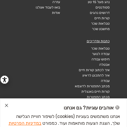
נהג מעל 15 טון
עזרה
סטודנטים
בואו לעבוד אצלנו
דרושים נהגים
אודות
קורות חיים
טבלאות שכר
מחשבון שכר
כתבות ומדריכים
טבלאות שכר
עבודה לנוער
חיפוש עבודה
אבטלה
איך לכתוב קורות חיים
איך להתכונן לראיון
עבודה
מכתב התפטרות לדוגמא
קורות חיים באנגלית
מכתב התפטרות
🍪 אוהבים עוגיות? גם אנחנו
אנחנו משתמשים בעוגיות (cookies) לשיפור חוויית הגלישה
שלך, הצגת הצעות מותאמות ועוד. כמפורט
במדיניות הפרטיות