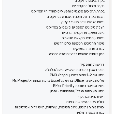
בקרת ביצוע פרויקטים
בקרה וניהול התקשרויות
בקרת תהליכים פיננסיים ותפעוליים לאורך חיי הפרויקט
תכנון ובקרה של תוכניות עבודה בפרויקטים
ניתוח מגמות וזיהוי צווארי בקבוק
הצפת סיכונים תפעוליים ופיננסיים בפרויקט
ניהול ומעקב פרויקטים הנדסיים
ניתוח עומסים והקצאת משאבים
שיפור תהליכים והטמעת כלים חדשים
עבודה מרובת ממשקים
מתן דיווחים שוטפים לדרגי הנהלה בחברה
דרישות התפקיד
תואר ראשון בהנדסת תעשייה וניהול/כלכלה
ניסיון של 1-2 שנים בתכנון ובקרה/ PMO
שליטה ביישומי Office, בדגש על Excel ברמה גבוהה ו-Ms Project
ניסיון ושליטה בתוכנת Priority וכליBI
ניסיון מעולמות הנדל"ן והתשתיות - יתרון
רישיון נהיגה בתוקף
יכולת עבודה עצמאית ובצוות
יכולת ניתוח נתונים, ניהול משימות, יצירתיות, ראש גדול ואסרטיביות
עבודה במשרה מלאה