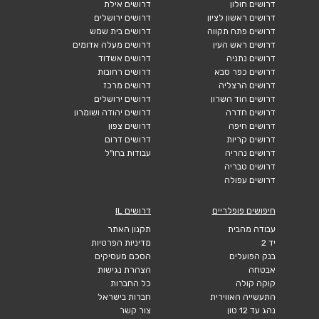
דרושים חולון
דרושים אילת
דרושים ראשון לציון
דרושים ירושלים
דרושים פתח תקווה
דרושים בית שמש
דרושים ראש העין
דרושים מעלה אדומים
דרושים נתניה
דרושים אשדוד
דרושים כפר סבא
דרושים רחובות
דרושים הרצליה
דרושים מרכז
דרושים הוד השרון
דרושים ירושלים
דרושים חדרה
דרושים יהודה ושומרון
דרושים חיפה
דרושים צפון
דרושים קריות
דרושים דרום
דרושים נהריה
עבודות בחו"ל
דרושים טבריה
דרושים עפולה
חיפושים פופלריים
דרושים IL
עבודה מהבית
תקנון האתר
יד 2
מדיניות הפרטיות
בנק הפועלים
הסכם מעסיקים
אבטחה
הצהרת נגישות
קוקה קולה
כל החברות
התעשייה האווירית
חברות בישראל
נהג עד 12 טון
צור קשר