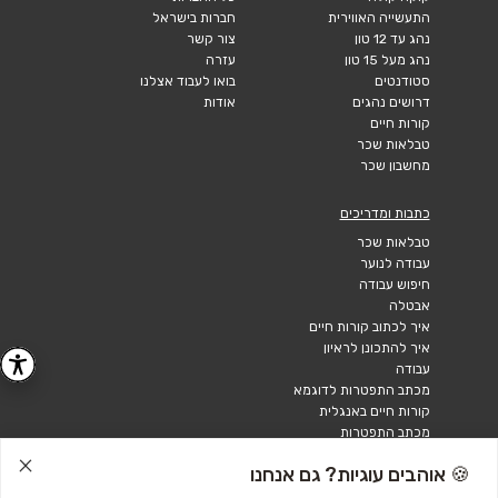
התעשייה האווירית
חברות בישראל
נהג עד 12 טון
צור קשר
נהג מעל 15 טון
עזרה
סטודנטים
בואו לעבוד אצלנו
דרושים נהגים
אודות
קורות חיים
טבלאות שכר
מחשבון שכר
כתבות ומדריכים
טבלאות שכר
עבודה לנוער
חיפוש עבודה
אבטלה
איך לכתוב קורות חיים
איך להתכונן לראיון
עבודה
מכתב התפטרות לדוגמא
קורות חיים באנגלית
מכתב התפטרות
🍪 אוהבים עוגיות? גם אנחנו