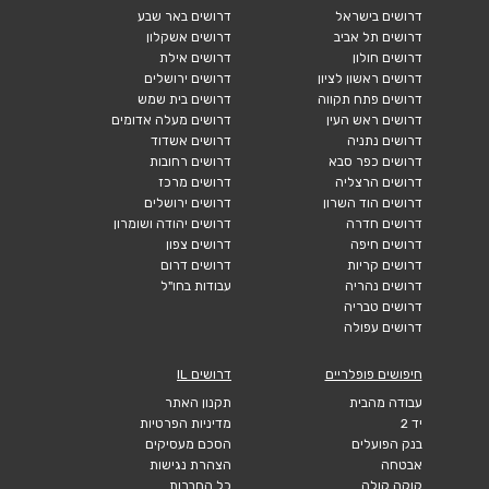
דרושים בישראל
דרושים באר שבע
דרושים תל אביב
דרושים אשקלון
דרושים חולון
דרושים אילת
דרושים ראשון לציון
דרושים ירושלים
דרושים פתח תקווה
דרושים בית שמש
דרושים ראש העין
דרושים מעלה אדומים
דרושים נתניה
דרושים אשדוד
דרושים כפר סבא
דרושים רחובות
דרושים הרצליה
דרושים מרכז
דרושים הוד השרון
דרושים ירושלים
דרושים חדרה
דרושים יהודה ושומרון
דרושים חיפה
דרושים צפון
דרושים קריות
דרושים דרום
דרושים נהריה
עבודות בחו"ל
דרושים טבריה
דרושים עפולה
חיפושים פופלריים
דרושים IL
עבודה מהבית
תקנון האתר
יד 2
מדיניות הפרטיות
בנק הפועלים
הסכם מעסיקים
אבטחה
הצהרת נגישות
קוקה קולה
כל החברות