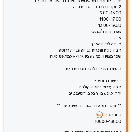
ימי כיף תחרויות וימי גיבוש פרסים מדהימים -צוות מנצח
2 תקנים בלבד כל הקודם זוכה ...
9.00-15.00
11.00-17.00
13.00-19.00
שעות נוחות /גמיש
א-ה
משרה לטווח הארוך .
חובה יכולת וורבלית גבוהה עברית רהוטה
שכר מצוין !!! ממוצע בין 9-14K למתאימים/ות
המשרה מיועדת לנשים וגברים כאחד....
דרישות התפקיד
חובה עברית רהוטה וקולחת
יתרון לאנשים וורובלים, דומיננטיים
**המשרה מיועדת לגברים ונשים כאחד**
טווח שכר
10000-13000