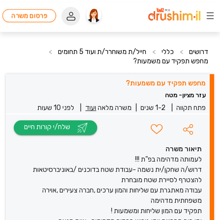
פרסום משרה
דרושים
>
כללי
>
חייל/ת משוחרר/ת ועוד 5 תחומים
>
מחפש תפקיד עם משמעות?
מחפש תפקיד עם משמעות?
עזר מציון- מטה
פתח תקווה
|
1-2 שנים
|
משרה מלאה
ועוד
|
לפני 10 שעות
שלח/י קורות חיים
תיאור משרה
לעמותה מדהימה בפ"ת !!!
דרוש/ה שחקן/ית נשמה -עבודת שטח בדוכנים /באוניברסיטאות
להצטרף לסיירת שטח מובחרת
עבודה מאתגרת עם שליחות והמון ערכים ,חברה צעירים ,אוירה
משפחתית מדהימה
תפקיד עם המון שליחות ומשמעות !