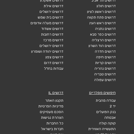
דרושים תל אביב
דרושים אשקלון
דרושים חולון
דרושים אילת
דרושים ראשון לציון
דרושים ירושלים
דרושים פתח תקווה
דרושים בית שמש
דרושים ראש העין
דרושים מעלה אדומים
דרושים נתניה
דרושים אשדוד
דרושים כפר סבא
דרושים רחובות
דרושים הרצליה
דרושים מרכז
דרושים הוד השרון
דרושים ירושלים
דרושים חדרה
דרושים יהודה ושומרון
דרושים חיפה
דרושים צפון
דרושים קריות
דרושים דרום
דרושים נהריה
עבודות בחו"ל
דרושים טבריה
דרושים עפולה
חיפושים פופלריים
דרושים IL
עבודה מהבית
תקנון האתר
יד 2
מדיניות הפרטיות
בנק הפועלים
הסכם מעסיקים
אבטחה
הצהרת נגישות
קוקה קולה
כל החברות
התעשייה האווירית
חברות בישראל