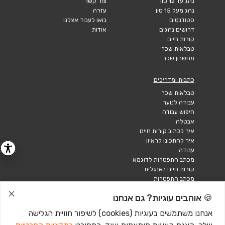
נהג עד 12 טון
צור קשר
נהג מעל 15 טון
עזרה
סטודנטים
בואו לעבוד אצלנו
דרושים נהגים
אודות
קורות חיים
טבלאות שכר
מחשבון שכר
כתבות ומדריכים
טבלאות שכר
עבודה לנוער
חיפוש עבודה
אבטלה
איך לכתוב קורות חיים
איך להתכונן לראיון
עבודה
מכתב התפטרות לדוגמא
קורות חיים באנגלית
מכתב התפטרות
🍪 אוהבים עוגיות? גם אנחנו
אנחנו משתמשים בעוגיות (cookies) לשיפור חוויית הגלישה