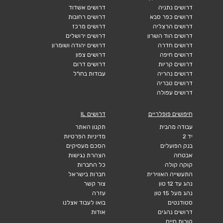
דרושים נתניה
דרושים אשדוד
דרושים כפר סבא
דרושים רחובות
דרושים הרצליה
דרושים מרכז
דרושים הוד השרון
דרושים ירושלים
דרושים חדרה
דרושים יהודה ושומרון
דרושים חיפה
דרושים צפון
דרושים קריות
דרושים דרום
דרושים נהריה
עבודות בחו"ל
דרושים טבריה
דרושים עפולה
חיפושים פופלריים
דרושים IL
עבודה מהבית
תקנון האתר
יד 2
מדיניות הפרטיות
בנק הפועלים
הסכם מעסיקים
אבטחה
הצהרת נגישות
קוקה קולה
כל החברות
התעשייה האווירית
חברות בישראל
נהג עד 12 טון
צור קשר
נהג מעל 15 טון
עזרה
סטודנטים
בואו לעבוד אצלנו
דרושים נהגים
אודות
קורות חיים