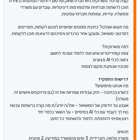
קצת עלינו? משרוקית היא חברת שיווק ופרסום דיגיטלי המתמחה ביצירת
תוכן לרשתות חברתיות ופלטפורמות דיגיטליות. עובדים עם משרדי
ממשלה, עיריות, עמותות וחברות עסקיות.
מה תעשו אצלנו? כתיבת פוסטים יומיומיים למגוון לקוחות, תסריטים
לסרטוני סושיאל, ומעקב אחר טרנדים והפיכתם לרעיונות תוכן ללקוחות.
למה משרוקית?
צוות קופירייטרים שיש ממי ללמוד ועם מי לחשוב
גישה לכלי AI מגוונים
סביבה שנותנת מקום לצמוח
דרישות התפקיד
מה אנחנו מחפשים?
כישרון בכתיבה – תיק עבודות שמראה את זה (גם פרויקטים אישיים זה
מעולה)
אצבע על הדופק של הסושיאל – את/ה יודע/ת מה קורה ברשתות עכשיו
נוח לך לעבוד עם כלי AI בסיסיים – על השאר נלמד יחד
רצון אמיתי להתפתח, ללמוד ולהשתפר כל הזמן
תנאים:
משרה מלאה, היברידית: 3 ימים מהמשרד במודיעין, 2 מהבית