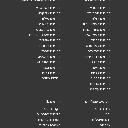
דרושים לפי אזורים
דרושים לפי איזורים - המשך
דרושים בישראל
דרושים באר שבע
דרושים תל אביב
דרושים אשקלון
דרושים חולון
דרושים אילת
דרושים ראשון לציון
דרושים ירושלים
דרושים פתח תקווה
דרושים בית שמש
דרושים ראש העין
דרושים מעלה אדומים
דרושים נתניה
דרושים אשדוד
דרושים כפר סבא
דרושים רחובות
דרושים הרצליה
דרושים מרכז
דרושים הוד השרון
דרושים ירושלים
דרושים חדרה
דרושים יהודה ושומרון
דרושים חיפה
דרושים צפון
דרושים קריות
דרושים דרום
דרושים נהריה
עבודות בחו"ל
דרושים טבריה
דרושים עפולה
חיפושים פופלריים
דרושים IL
עבודה מהבית
תקנון האתר
יד 2
מדיניות הפרטיות
בנק הפועלים
הסכם מעסיקים
אבטחה
הצהרת נגישות