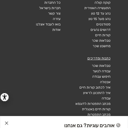
קוקה קולה
כל החברות
התעשייה האווירית
חברות בישראל
נהג עד 12 טון
צור קשר
נהג מעל 15 טון
עזרה
סטודנטים
בואו לעבוד אצלנו
דרושים נהגים
אודות
קורות חיים
טבלאות שכר
מחשבון שכר
כתבות ומדריכים
טבלאות שכר
עבודה לנוער
חיפוש עבודה
אבטלה
איך לכתוב קורות חיים
איך להתכונן לראיון
עבודה
מכתב התפטרות לדוגמא
קורות חיים באנגלית
מכתב התפטרות
🍪 אוהבים עוגיות? גם אנחנו