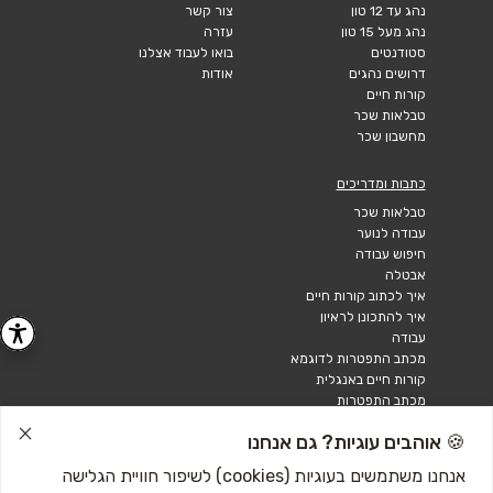
נהג עד 12 טון
צור קשר
נהג מעל 15 טון
עזרה
סטודנטים
בואו לעבוד אצלנו
דרושים נהגים
אודות
קורות חיים
טבלאות שכר
מחשבון שכר
כתבות ומדריכים
טבלאות שכר
עבודה לנוער
חיפוש עבודה
אבטלה
איך לכתוב קורות חיים
איך להתכונן לראיון
עבודה
מכתב התפטרות לדוגמא
קורות חיים באנגלית
מכתב התפטרות
🍪 אוהבים עוגיות? גם אנחנו
אנחנו משתמשים בעוגיות (cookies) לשיפור חוויית הגלישה