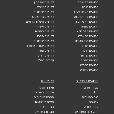
דרושים תל אביב
דרושים אשקלון
דרושים חולון
דרושים אילת
דרושים ראשון לציון
דרושים ירושלים
דרושים פתח תקווה
דרושים בית שמש
דרושים ראש העין
דרושים מעלה אדומים
דרושים נתניה
דרושים אשדוד
דרושים כפר סבא
דרושים רחובות
דרושים הרצליה
דרושים מרכז
דרושים הוד השרון
דרושים ירושלים
דרושים חדרה
דרושים יהודה ושומרון
דרושים חיפה
דרושים צפון
דרושים קריות
דרושים דרום
דרושים נהריה
עבודות בחו"ל
דרושים טבריה
דרושים עפולה
חיפושים פופלריים
דרושים IL
עבודה מהבית
תקנון האתר
יד 2
מדיניות הפרטיות
בנק הפועלים
הסכם מעסיקים
אבטחה
הצהרת נגישות
קוקה קולה
כל החברות
התעשייה האווירית
חברות בישראל