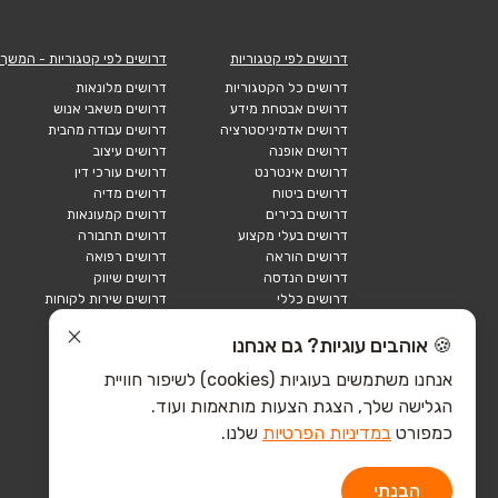
דרושים לפי קטגוריות
דרושים לפי קטגוריות - המשך
דרושים כל הקטגוריות
דרושים מלונאות
דרושים אבטחת מידע
דרושים משאבי אנוש
דרושים אדמיניסטרציה
דרושים עבודה מהבית
דרושים אופנה
דרושים עיצוב
דרושים אינטרנט
דרושים עורכי דין
דרושים ביטוח
דרושים מדיה
דרושים בכירים
דרושים קמעונאות
דרושים בעלי מקצוע
דרושים תחבורה
דרושים הוראה
דרושים רפואה
דרושים הנדסה
דרושים שיווק
דרושים כללי
דרושים שירות לקוחות
דרושים כספים
דרושים אבטחה
דרושים לוגיסטיקה
דרושים תיירות
🍪 אוהבים עוגיות? גם אנחנו
דרושים ביוטק
דרושים תעשייה
אנחנו משתמשים בעוגיות (cookies) לשיפור חוויית
דרושים מכירות
הייטק כללי
הגלישה שלך, הצגת הצעות מותאמות ועוד.
הייטק חומרה
הייטק תוכנה
כמפורט
במדיניות הפרטיות
שלנו.
הבנתי