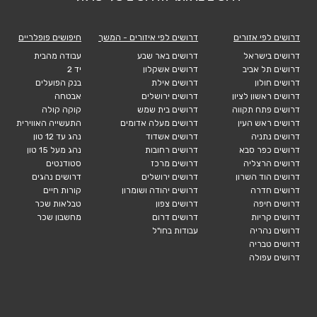
דרושים לפי אזורים
דרושים לפי איזורים - המשך
חיפושים פופלריים
דרושים בישראל
דרושים באר שבע
עבודה מהבית
דרושים תל אביב
דרושים אשקלון
יד 2
דרושים חולון
דרושים אילת
בנק הפועלים
דרושים ראשון לציון
דרושים ירושלים
אבטחה
דרושים פתח תקווה
דרושים בית שמש
קוקה קולה
דרושים ראש העין
דרושים מעלה אדומים
התעשייה האווירית
דרושים נתניה
דרושים אשדוד
נהג עד 12 טון
דרושים כפר סבא
דרושים רחובות
נהג מעל 15 טון
דרושים הרצליה
דרושים מרכז
סטודנטים
דרושים הוד השרון
דרושים ירושלים
דרושים נהגים
דרושים חדרה
דרושים יהודה ושומרון
קורות חיים
דרושים חיפה
דרושים צפון
טבלאות שכר
דרושים קריות
דרושים דרום
מחשבון שכר
דרושים נהריה
עבודות בחו"ל
דרושים טבריה
דרושים עפולה