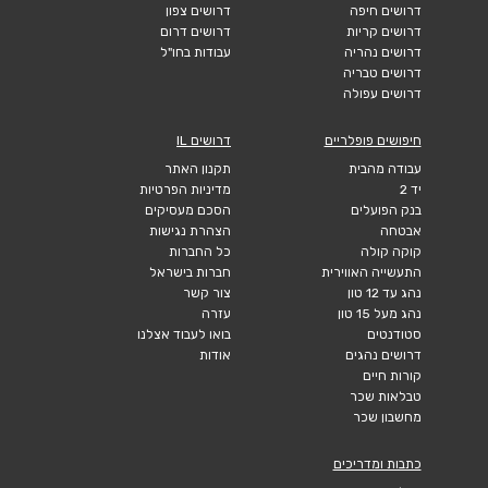
דרושים חיפה
דרושים צפון
דרושים קריות
דרושים דרום
דרושים נהריה
עבודות בחו"ל
דרושים טבריה
דרושים עפולה
חיפושים פופלריים
דרושים IL
עבודה מהבית
תקנון האתר
יד 2
מדיניות הפרטיות
בנק הפועלים
הסכם מעסיקים
אבטחה
הצהרת נגישות
קוקה קולה
כל החברות
התעשייה האווירית
חברות בישראל
נהג עד 12 טון
צור קשר
נהג מעל 15 טון
עזרה
סטודנטים
בואו לעבוד אצלנו
דרושים נהגים
אודות
קורות חיים
טבלאות שכר
מחשבון שכר
כתבות ומדריכים