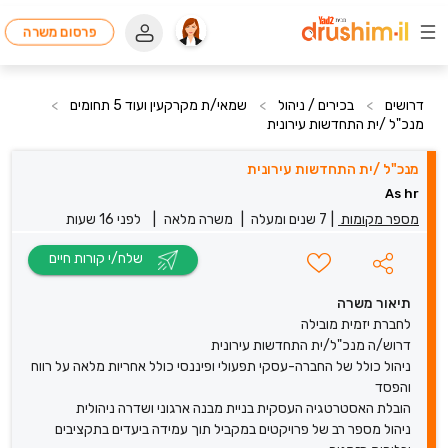
פרסום משרה
דרושים
>
בכירים / ניהול
>
שמאי/ת מקרקעין ועוד 5 תחומים
>
מנכ"ל /ית התחדשות עירונית
מנכ"ל /ית התחדשות עירונית
As hr
מספר מקומות
|
7 שנים ומעלה
|
משרה מלאה
|
לפני 16 שעות
שלח/י קורות חיים
תיאור משרה
לחברת יזמית מובילה
דרוש/ה מנכ"ל/ית התחדשות עירונית
ניהול כולל של החברה-עסקי תפעולי ופיננסי כולל אחריות מלאה על רווח
והפסד
הובלת האסטרטגיה העסקית בניית מבנה ארגוני ושדרה ניהולית
ניהול מספר רב של פרויקטים במקביל תוך עמידה ביעדים בתקציבים