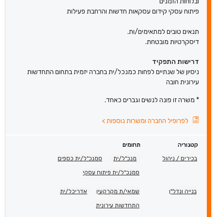
ובלוחות הזמנים
פיתוח עסקי קידום עסקאות חדשות והרחבת פעילות
תנאים טובים למתאימים/ות.
דיסקרטיות מובטחת.
דרישות התפקיד
ניסיון של שנתיים לפחות כמנכל/ית בחברה יזמית בתחום התחדשות
עירונית חובה
* משרה זו פונה לנשים וגברים כאחד.
לפרופיל החברה ומשרות נוספות
>
קטגוריה
תחומים
בכירים / ניהול
מנכ"ל/ית
סמנכ"ל/ית כספים
סמנכ"ל/ית פיתוח עסקי
בנייה ונדל"ן
שמאי/ת מקרקעין
אדריכל/ית
התחדשות עירונית