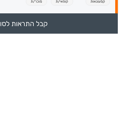
קמעונאות
קופאי/ת
מוכר/ת
קבל התראות לסוכ