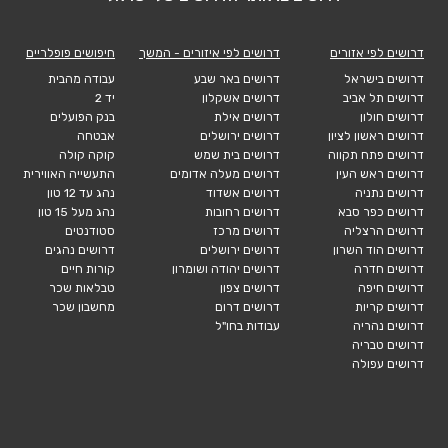
דרושים לפי אזורים
דרושים לפי איזורים - המשך
חיפושים פופלריים
דרושים בישראל
דרושים באר שבע
עבודה מהבית
דרושים תל אביב
דרושים אשקלון
יד 2
דרושים חולון
דרושים אילת
בנק הפועלים
דרושים ראשון לציון
דרושים ירושלים
אבטחה
דרושים פתח תקווה
דרושים בית שמש
קוקה קולה
דרושים ראש העין
דרושים מעלה אדומים
התעשייה האווירית
דרושים נתניה
דרושים אשדוד
נהג עד 12 טון
דרושים כפר סבא
דרושים רחובות
נהג מעל 15 טון
דרושים הרצליה
דרושים מרכז
סטודנטים
דרושים הוד השרון
דרושים ירושלים
דרושים נהגים
דרושים חדרה
דרושים יהודה ושומרון
קורות חיים
דרושים חיפה
דרושים צפון
טבלאות שכר
דרושים קריות
דרושים דרום
מחשבון שכר
דרושים נהריה
עבודות בחו"ל
דרושים טבריה
דרושים עפולה