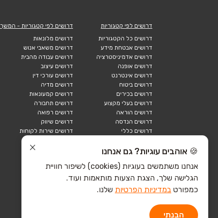
דרושים לפי קטגוריות
דרושים לפי קטגוריות - המשך
דרושים כל הקטגוריות
דרושים מלונאות
דרושים אבטחת מידע
דרושים משאבי אנוש
דרושים אדמיניסטרציה
דרושים עבודה מהבית
דרושים אופנה
דרושים עיצוב
דרושים אינטרנט
דרושים עורכי דין
דרושים ביטוח
דרושים מדיה
דרושים בכירים
דרושים קמעונאות
דרושים בעלי מקצוע
דרושים תחבורה
דרושים הוראה
דרושים רפואה
דרושים הנדסה
דרושים שיווק
דרושים כללי
דרושים שירות לקוחות
דרושים כספים
דרושים אבטחה
דרושים לוגיסטיקה
דרושים תיירות
🍪 אוהבים עוגיות? גם אנחנו
דרושים ביוטק
דרושים תעשייה
אנחנו משתמשים בעוגיות (cookies) לשיפור חוויית
דרושים מכירות
הייטק כללי
הגלישה שלך, הצגת הצעות מותאמות ועוד.
הייטק חומרה
הייטק תוכנה
כמפורט
במדיניות הפרטיות
שלנו.
הבנתי