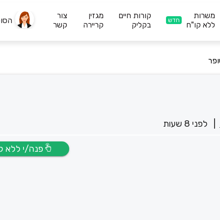
משרות
קורות חיים
מגזין
צור
הסו
חדש
ללא קו"ח
בקליק
קריירה
קשר
ופר
|
לפני 8 שעות
פנה/י ללא קו”ח