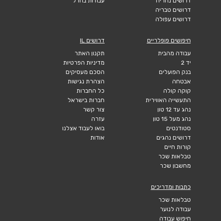
דרושים נהריה
עבודות בחו"ל
דרושים טבריה
דרושים עפולה
חיפושים פופלריים
דרושים IL
עבודה מהבית
תקנון האתר
יד 2
מדיניות הפרטיות
בנק הפועלים
הסכם מעסיקים
אבטחה
הצהרת נגישות
קוקה קולה
כל החברות
התעשייה האווירית
חברות בישראל
נהג עד 12 טון
צור קשר
נהג מעל 15 טון
עזרה
סטודנטים
בואו לעבוד אצלנו
דרושים נהגים
אודות
קורות חיים
טבלאות שכר
מחשבון שכר
כתבות ומדריכים
טבלאות שכר
עבודה לנוער
חיפוש עבודה