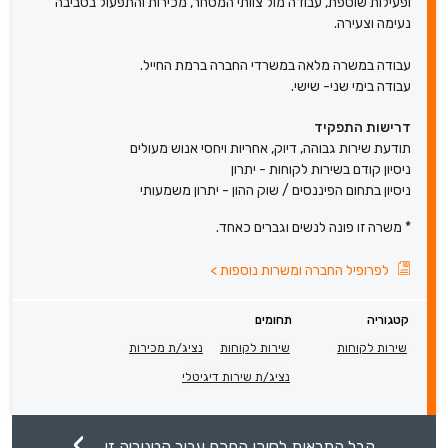
ופעילות שוטפת, עבודה מול צוותי המסחר, מכירות והתפעול בסביבה
נעימה וצעירה.
עבודה במשרה מלאה במשרדי החברה ברמת החייל.
עבודה בימי שני- שישי.
דרישות התפקיד
תודעת שירות גבוהה, דיוק, אחריות ויחסי אנוש מעולים
ניסיון קודם בשירות לקוחות - יתרון
ניסיון בתחום הפיננסים / שוק ההון - יתרון משמעותי
* משרה זו פונה לנשים וגברים כאחד.
לפרופיל החברה ומשרות נוספות
>
קטגוריה
תחומים
שירות לקוחות
שירות לקוחות
נציג/ת מכירות
נציג/ת שירות דיגיטלי
קבל התראות לסוכן החכם עבור קטגוריה זו