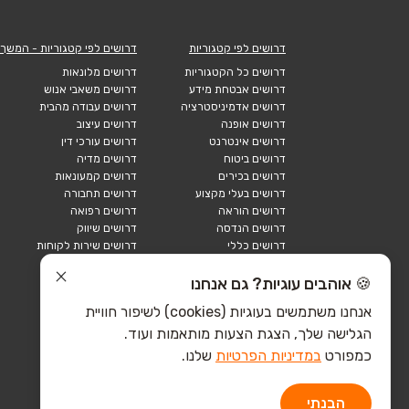
דרושים לפי קטגוריות
דרושים לפי קטגוריות - המשך
דרושים כל הקטגוריות
דרושים מלונאות
דרושים אבטחת מידע
דרושים משאבי אנוש
דרושים אדמיניסטרציה
דרושים עבודה מהבית
דרושים אופנה
דרושים עיצוב
דרושים אינטרנט
דרושים עורכי דין
דרושים ביטוח
דרושים מדיה
דרושים בכירים
דרושים קמעונאות
דרושים בעלי מקצוע
דרושים תחבורה
דרושים הוראה
דרושים רפואה
דרושים הנדסה
דרושים שיווק
דרושים כללי
דרושים שירות לקוחות
דרושים כספים
דרושים אבטחה
דרושים לוגיסטיקה
דרושים תיירות
🍪 אוהבים עוגיות? גם אנחנו
דרושים ביוטק
דרושים תעשייה
אנחנו משתמשים בעוגיות (cookies) לשיפור חוויית
דרושים מכירות
הייטק כללי
הגלישה שלך, הצגת הצעות מותאמות ועוד.
הייטק חומרה
הייטק תוכנה
כמפורט
במדיניות הפרטיות
שלנו.
הבנתי