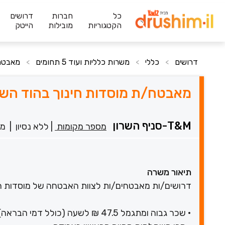
כל
חברות
דרושים
הקטגוריות
מובילות
הייטק
דרושים
כללי
משרות כלליות ועוד 5 תחומים
מאבטח/ת
>
>
>
מאבטח/ת מוסדות חינוך בהוד השרון - 7.5
T&M-סניף השרון
מספר מקומות
|
ללא נסיון
|
מש
תיאור משרה
דרושים/ות מאבטחים/ות לצוות האבטחה של מוסדות חינ
• שכר גבוה ומתגמל 47.5 ₪ לשעה (כולל דמי הבראה)