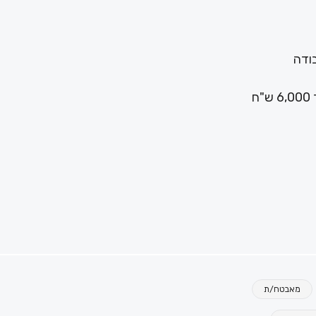
ודה
ח
מאבטח/ת