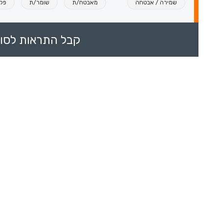
שמירה / אבטחה
מאבטח/ת
שומר/ת
פקי
קבל התראות לסוכ