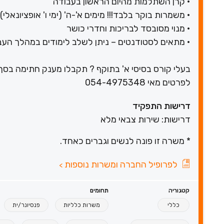
• קרן השתלמות מהיום הראשון בעבודה
• משמרות בוקר בלבד!!! מימים א'-ה' (ימי ו' אופציונאלי)
• מנוי מסובסד לבריכות וחדרי כושר
• מתאים לסטודנטים – ניתן לשלב לימודים במהלך העב
בעלי קורס בסיסי א' בתוקף ? תקבלו מענק חתימה בסך 6,000 ש"
לפרטים מאי 054-4975348
דרישות התפקיד
דרישות: שירות צבאי מלא
* משרה זו פונה לנשים וגברים כאחד.
לפרופיל החברה ומשרות נוספות
>
קטגוריה
תחומים
כללי
משרות כלליות
פנסיונר/ית