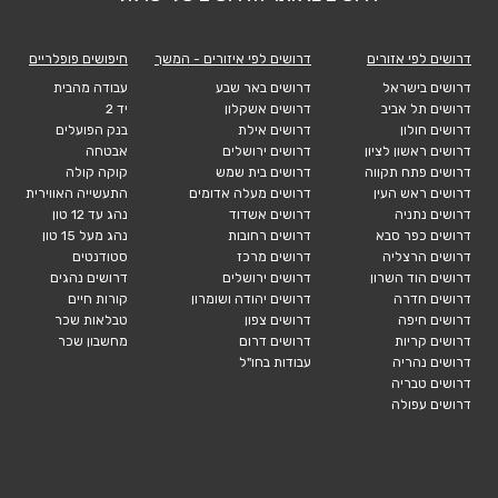
דרושים לפי אזורים
דרושים לפי איזורים - המשך
חיפושים פופלריים
דרושים בישראל
דרושים באר שבע
עבודה מהבית
דרושים תל אביב
דרושים אשקלון
יד 2
דרושים חולון
דרושים אילת
בנק הפועלים
דרושים ראשון לציון
דרושים ירושלים
אבטחה
דרושים פתח תקווה
דרושים בית שמש
קוקה קולה
דרושים ראש העין
דרושים מעלה אדומים
התעשייה האווירית
דרושים נתניה
דרושים אשדוד
נהג עד 12 טון
דרושים כפר סבא
דרושים רחובות
נהג מעל 15 טון
דרושים הרצליה
דרושים מרכז
סטודנטים
דרושים הוד השרון
דרושים ירושלים
דרושים נהגים
דרושים חדרה
דרושים יהודה ושומרון
קורות חיים
דרושים חיפה
דרושים צפון
טבלאות שכר
דרושים קריות
דרושים דרום
מחשבון שכר
דרושים נהריה
עבודות בחו"ל
דרושים טבריה
דרושים עפולה