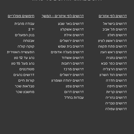
דרושים לפי אזורים
דרושים לפי איזורים - המשך
חיפושים פופלריים
דרושים בישראל
דרושים באר שבע
עבודה מהבית
דרושים תל אביב
דרושים אשקלון
יד 2
דרושים חולון
דרושים אילת
בנק הפועלים
דרושים ראשון לציון
דרושים ירושלים
אבטחה
דרושים פתח תקווה
דרושים בית שמש
קוקה קולה
דרושים ראש העין
דרושים מעלה אדומים
התעשייה האווירית
דרושים נתניה
דרושים אשדוד
נהג עד 12 טון
דרושים כפר סבא
דרושים רחובות
נהג מעל 15 טון
דרושים הרצליה
דרושים מרכז
סטודנטים
דרושים הוד השרון
דרושים ירושלים
דרושים נהגים
דרושים חדרה
דרושים יהודה ושומרון
קורות חיים
דרושים חיפה
דרושים צפון
טבלאות שכר
דרושים קריות
דרושים דרום
מחשבון שכר
דרושים נהריה
עבודות בחו"ל
דרושים טבריה
דרושים עפולה