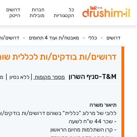
כל
חברות
דרושים
הקטגוריות
מובילות
הייטק
דרושים
כללי
מאבטח/ת ועוד 4 תחומים
דרושים/ות ב
>
>
>
דרושים/ות בודקים/ות לכללית שוהם! 51
T&M-סניף השרון
מספר מקומות
|
ללא נסיון
|
מש
תיאור משרה
ללובי של מרלוג "כללית" בשוהם דרושים/ות בודקים/ות 
- שכר 44 ש"ח לשעה
- קרן השתלמות מהיום הראשון