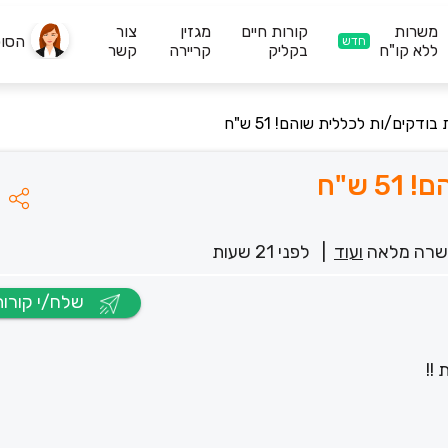
משרות
קורות חיים
מגזין
צור
הסו
חדש
ללא קו"ח
בקליק
קריירה
קשר
ודקים/ות לכללית שוהם! 51 ש"ח
 ש"ח
רה מלאה
ועוד
|
לפני 21 שעות
שלח/י קורות חיים
!!