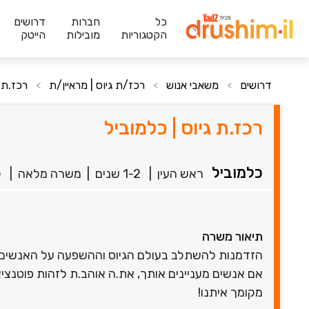
כל
חברות
דרושים
הקטגוריות
מובילות
הייטק
דרושים
משאבי אנוש
רכז/ת גיוס | מראיין/ת
רכז.ת ג
>
>
>
רכז.ת גיוס | כלמוביל
כלמוביל
ראש העין
|
1-2 שנים
|
משרה מלאה
|
ל
תיאור משרה
הזדמנות להשתלב בעולם הגיוס וההשפעה על האנשים 
אם אנשים מעניינים אותך, את.ה אוהב.ת לזהות פוטנצ
מקומך איתנו!