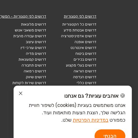
דרושים לפי קטגוריות
דרושים לפי קטגוריות - המשך
דרושים כל הקטגוריות
דרושים מלונאות
דרושים אבטחת מידע
דרושים משאבי אנוש
דרושים אדמיניסטרציה
דרושים עבודה מהבית
דרושים אופנה
דרושים עיצוב
דרושים אינטרנט
דרושים עורכי דין
דרושים ביטוח
דרושים מדיה
דרושים בכירים
דרושים קמעונאות
דרושים בעלי מקצוע
דרושים תחבורה
דרושים הוראה
דרושים רפואה
דרושים הנדסה
דרושים שיווק
דרושים כללי
דרושים שירות לקוחות
דרושים כספים
דרושים אבטחה
דרושים לוגיסטיקה
דרושים תיירות
🍪 אוהבים עוגיות? גם אנחנו
דרושים ביוטק
דרושים תעשייה
אנחנו משתמשים בעוגיות (cookies) לשיפור חוויית
דרושים מכירות
הייטק כללי
הגלישה שלך, הצגת הצעות מותאמות ועוד.
הייטק חומרה
הייטק תוכנה
כמפורט
במדיניות הפרטיות
שלנו.
הבנתי