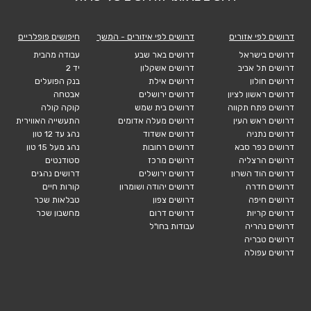
דרושים לפי אזורים
דרושים לפי איזורים - המשך
חיפושים פופלריים
דרושים בישראל
דרושים באר שבע
עבודה מהבית
דרושים תל אביב
דרושים אשקלון
יד 2
דרושים חולון
דרושים אילת
בנק הפועלים
דרושים ראשון לציון
דרושים ירושלים
אבטחה
דרושים פתח תקווה
דרושים בית שמש
קוקה קולה
דרושים ראש העין
דרושים מעלה אדומים
התעשייה האווירית
דרושים נתניה
דרושים אשדוד
נהג עד 12 טון
דרושים כפר סבא
דרושים רחובות
נהג מעל 15 טון
דרושים הרצליה
דרושים מרכז
סטודנטים
דרושים הוד השרון
דרושים ירושלים
דרושים נהגים
דרושים חדרה
דרושים יהודה ושומרון
קורות חיים
דרושים חיפה
דרושים צפון
טבלאות שכר
דרושים קריות
דרושים דרום
מחשבון שכר
דרושים נהריה
עבודות בחו"ל
דרושים טבריה
דרושים עפולה