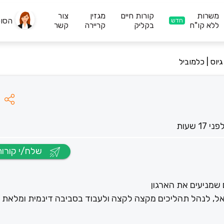
משרות
קורות חיים
מגזין
צור
הסו
חדש
ללא קו"ח
בקליק
קריירה
קשר
יוס | כלמוביל
פני 17 שעות
שלח/י קורות חיים
שמניעים את הארגון
יאל, לנהל תהליכים מקצה לקצה ולעבוד בסביבה דינמית ומלאת ע