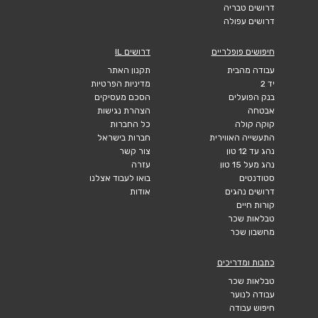
דרושים טבריה
דרושים עפולה
חיפושים פופלריים
דרושים IL
עבודה מהבית
תקנון האתר
יד 2
מדיניות הפרטיות
בנק הפועלים
הסכם מעסיקים
אבטחה
הצהרת נגישות
קוקה קולה
כל החברות
התעשייה האווירית
חברות בישראל
נהג עד 12 טון
צור קשר
נהג מעל 15 טון
עזרה
סטודנטים
בואו לעבוד אצלנו
דרושים נהגים
אודות
קורות חיים
טבלאות שכר
מחשבון שכר
כתבות ומדריכים
טבלאות שכר
עבודה לנוער
חיפוש עבודה