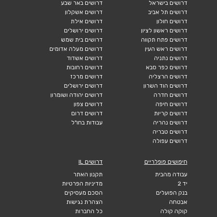
דרושים בישראל
דרושים באר שבע
דרושים תל אביב
דרושים אשקלון
דרושים חולון
דרושים אילת
דרושים ראשון לציון
דרושים ירושלים
דרושים פתח תקווה
דרושים בית שמש
דרושים ראש העין
דרושים מעלה אדומים
דרושים נתניה
דרושים אשדוד
דרושים כפר סבא
דרושים רחובות
דרושים הרצליה
דרושים מרכז
דרושים הוד השרון
דרושים ירושלים
דרושים חדרה
דרושים יהודה ושומרון
דרושים חיפה
דרושים צפון
דרושים קריות
דרושים דרום
דרושים נהריה
עבודות בחו"ל
דרושים טבריה
דרושים עפולה
חיפושים פופלריים
דרושים IL
עבודה מהבית
תקנון האתר
יד 2
מדיניות הפרטיות
בנק הפועלים
הסכם מעסיקים
אבטחה
הצהרת נגישות
קוקה קולה
כל החברות