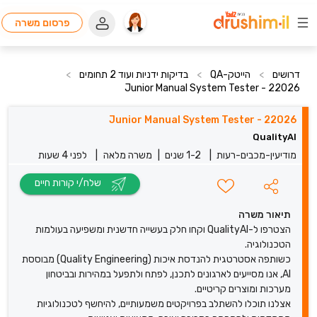
פרסום משרה
דרושים
>
הייטק-QA
>
בדיקות ידניות ועוד 2 תחומים
>
22026 - Junior Manual System Tester
22026 - Junior Manual System Tester
QualityAI
מודיעין-מכבים-רעות
|
1-2 שנים
|
משרה מלאה
|
לפני 4 שעות
שלח/י קורות חיים
תיאור משרה
הצטרפו ל-QualityAI וקחו חלק בעשייה חדשנית ומשפיעה בעולמות
הטכנולוגיה.
כשותפה אסטרטגית להנדסת איכות (Quality Engineering) מבוססת
AI, אנו מסייעים לארגונים לתכנן, לפתח ולתפעל במהירות ובביטחון
מערכות ומוצרים קריטיים.
אצלנו תוכלו להשתלב בפרויקטים משמעותיים, להיחשף לטכנולוגיות