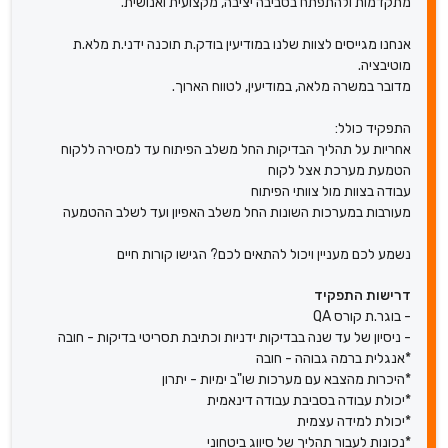
מתקדמות ולהתפתח בסביבה יציבה, מקצועית ואנושית.
אנחנו מגייסים לצוות שלנו במודיעין בודק.ת תוכנה ידני.ת מלא.ת
מוטיבציה.
מדובר במשרה מלאה, במודיעין, לטווח הארוך.
התפקיד כולל:
אחריות על תהליך הבדיקות החל משלב הפיתוח עד למסירה ללקוח
הטמעת מערכת אצל לקוח
עבודה בצוות מול צוותי הפיתוח
מעורבות במערכות השונות החל משלב האפיון ועד לשלב ההטמעה
נשמע לכם מעניין ויכול להתאים לכם? הגישו קורות חיים
דרישות התפקיד
- בוגר.ת קורס QA
- ניסיון של עד שנה בבדיקות ידניות וכתיבת תסריטי בדיקות - חובה
*אנגלית ברמה גבוהה - חובה
*היכרות מהצבא עם מערכות שו"ב ימיות - יתרון
*יכולת עבודה בסביבת עבודה דינאמית
*יכולת למידה עצמית
*נכונות לעבור תהליך של סיווג ביטחוני