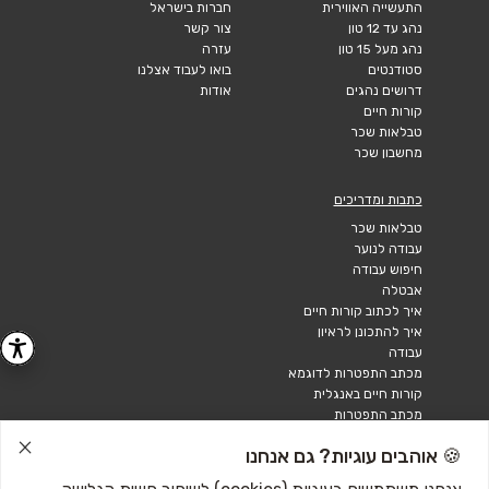
התעשייה האווירית
חברות בישראל
נהג עד 12 טון
צור קשר
נהג מעל 15 טון
עזרה
סטודנטים
בואו לעבוד אצלנו
דרושים נהגים
אודות
קורות חיים
טבלאות שכר
מחשבון שכר
כתבות ומדריכים
טבלאות שכר
עבודה לנוער
חיפוש עבודה
אבטלה
איך לכתוב קורות חיים
איך להתכונן לראיון
עבודה
מכתב התפטרות לדוגמא
קורות חיים באנגלית
מכתב התפטרות
🍪 אוהבים עוגיות? גם אנחנו