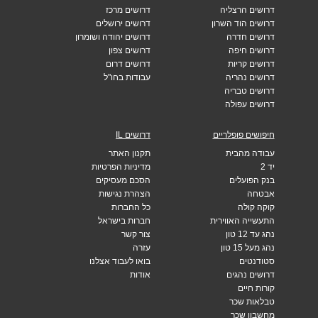
דרושים הרצליה
דרושים מרכז
דרושים הוד השרון
דרושים ירושלים
דרושים חדרה
דרושים יהודה ושומרון
דרושים חיפה
דרושים צפון
דרושים קריות
דרושים דרום
דרושים נהריה
עבודות בחו"ל
דרושים טבריה
דרושים עפולה
חיפושים פופלריים
דרושים IL
עבודה מהבית
תקנון האתר
יד 2
מדיניות הפרטיות
בנק הפועלים
הסכם מעסיקים
אבטחה
הצהרת נגישות
קוקה קולה
כל החברות
התעשייה האווירית
חברות בישראל
נהג עד 12 טון
צור קשר
נהג מעל 15 טון
עזרה
סטודנטים
בואו לעבוד אצלנו
דרושים נהגים
אודות
קורות חיים
טבלאות שכר
מחשבון שכר