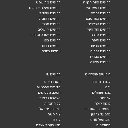
דרושים פתח תקווה
דרושים בית שמש
דרושים ראש העין
דרושים מעלה אדומים
דרושים נתניה
דרושים אשדוד
דרושים כפר סבא
דרושים רחובות
דרושים הרצליה
דרושים מרכז
דרושים הוד השרון
דרושים ירושלים
דרושים חדרה
דרושים יהודה ושומרון
דרושים חיפה
דרושים צפון
דרושים קריות
דרושים דרום
דרושים נהריה
עבודות בחו"ל
דרושים טבריה
דרושים עפולה
חיפושים פופלריים
דרושים IL
עבודה מהבית
תקנון האתר
יד 2
מדיניות הפרטיות
בנק הפועלים
הסכם מעסיקים
אבטחה
הצהרת נגישות
קוקה קולה
כל החברות
התעשייה האווירית
חברות בישראל
נהג עד 12 טון
צור קשר
נהג מעל 15 טון
עזרה
סטודנטים
בואו לעבוד אצלנו