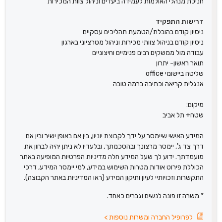
חניכת מנהלי האולמות לעמידה ביעדים וניהול צוות המכירות
דרישות התפקיד
ניסיון קודם בהובלת/הטמעת תהליכים עסקיים
ניסיון קודם בניהול צוותי מכירות וניהול מטרציוני בארגון
עבודה מול ממשקים רבים פנימיים וחיצוניים
תואר ראשון- יתרון
שליטה ביישומי office
אנגלית קריאה וכתיבה ברמה טובה
מיקום:
שטח+ תל אביב
המידע האישי שיימסר על ידך לקבוצת יוניון, בין אם באופן ישיר ובין אם
דרך צד ג', יימסר מרצונך ובהסכמתך, ובלעדיו לא ניתן יהיה לבחון את
מועמדתך. ידוע לך שעל המידע חלה מדיניות הפרטיות המופיעה באתר
הכוללת פירוט אודות מטרות השימוש במידע, למי יימסר המידע, דרכי
התקשרות וזכויותיי לעיון ותיקון המידע (ראו המדיניות באתר הקבוצה).
* משרה זו פונה לנשים וגברים כאחד.
לפרופיל החברה ומשרות נוספות
>