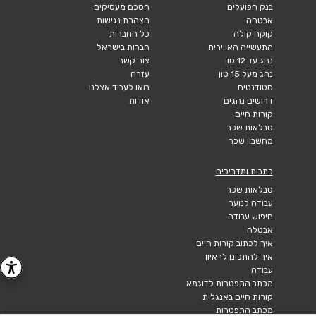
בנק הפועלים
הסכם מעסיקים
אבטחה
הצהרת נגישות
קוקה קולה
כל החברות
התעשייה האווירית
חברות בישראל
נהג עד 12 טון
צור קשר
נהג מעל 15 טון
עזרה
סטודנטים
בואו לעבוד אצלנו
דרושים נהגים
אודות
קורות חיים
טבלאות שכר
מחשבון שכר
כתבות ומדריכים
טבלאות שכר
עבודה לנוער
חיפוש עבודה
אבטלה
איך לכתוב קורות חיים
איך להתכונן לראיון
עבודה
מכתב התפטרות לדוגמא
קורות חיים באנגלית
מכתב התפטרות