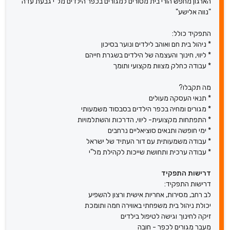
הארגון מחפש הורי בית מסורים למגורים בכפר הילדים מל"י גבעת עדה
"נווה אלישע"
התפקיד כולל:
* ניהול בית חם ואוהב לילדים ונוער בסיכון
* ליווי, חינוך והעצמה של הילדים בשגרת חייהם
* עבודה כחלק מצוות מקצועי ותומך
מה תקבלו?
* תנאי העסקה מעולים
* מגורים ומחיה בכפר הילדים בסבסוד משמעותי
* התפתחות מקצועית- ליווי, הדרכות והשתלמויות
* ימי חופשה ותנאים סוציאליים נרחבים
* עבודה משמעותית עם דור העתיד של ישראל
* עבודה ערכית ותחושת שייכות לקהילת מל"י
דרישות התפקיד
דרישות התפקיד:
לב רחב, מסירות, אחריות אישית ורצון להשפיע
יכולת ניהול בית משפחתי באווירה חמה ותומכת
זיקה לחינוך וגישה לטיפול בילדים
מעבר מגורים לכפר - חובה