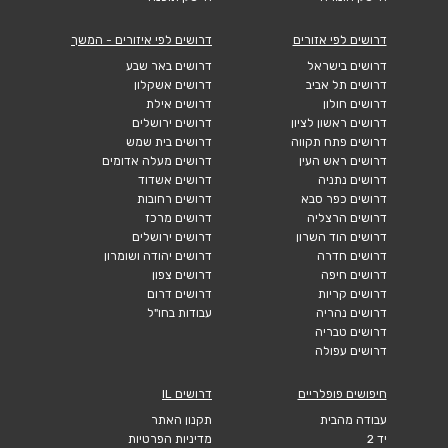
דרושים לפי אזורים
דרושים לפי איזורים - המשך
דרושים בישראל
דרושים באר שבע
דרושים תל אביב
דרושים אשקלון
דרושים חולון
דרושים אילת
דרושים ראשון לציון
דרושים ירושלים
דרושים פתח תקווה
דרושים בית שמש
דרושים ראש העין
דרושים מעלה אדומים
דרושים נתניה
דרושים אשדוד
דרושים כפר סבא
דרושים רחובות
דרושים הרצליה
דרושים מרכז
דרושים הוד השרון
דרושים ירושלים
דרושים חדרה
דרושים יהודה ושומרון
דרושים חיפה
דרושים צפון
דרושים קריות
דרושים דרום
דרושים נהריה
עבודות בחו"ל
דרושים טבריה
דרושים עפולה
חיפושים פופלריים
דרושים IL
עבודה מהבית
תקנון האתר
יד 2
מדיניות הפרטיות