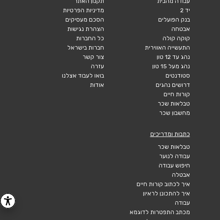
עבודה מהבית
תקנון האתר
יד 2
מדיניות הפרטיות
בנק הפועלים
הסכם מעסיקים
אבטחה
הצהרת נגישות
קוקה קולה
כל החברות
התעשייה האווירית
חברות בישראל
נהג עד 12 טון
צור קשר
נהג מעל 15 טון
עזרה
סטודנטים
בואו לעבוד אצלנו
דרושים נהגים
אודות
קורות חיים
טבלאות שכר
מחשבון שכר
כתבות ומדריכים
טבלאות שכר
עבודה לנוער
חיפוש עבודה
אבטלה
איך לכתוב קורות חיים
איך להתכונן לראיון
עבודה
מכתב התפטרות לדוגמא