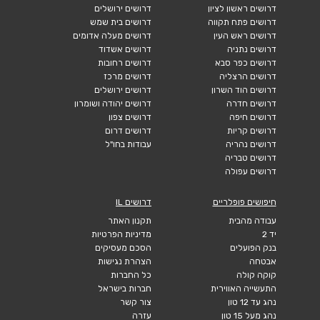
דרושים ראשון לציון
דרושים ירושלים
דרושים פתח תקווה
דרושים בית שמש
דרושים ראש העין
דרושים מעלה אדומים
דרושים נתניה
דרושים אשדוד
דרושים כפר סבא
דרושים רחובות
דרושים הרצליה
דרושים מרכז
דרושים הוד השרון
דרושים ירושלים
דרושים חדרה
דרושים יהודה ושומרון
דרושים חיפה
דרושים צפון
דרושים קריות
דרושים דרום
דרושים נהריה
עבודות בחו"ל
דרושים טבריה
דרושים עפולה
חיפושים פופלריים
דרושים IL
עבודה מהבית
תקנון האתר
יד 2
מדיניות הפרטיות
בנק הפועלים
הסכם מעסיקים
אבטחה
הצהרת נגישות
קוקה קולה
כל החברות
התעשייה האווירית
חברות בישראל
נהג עד 12 טון
צור קשר
נהג מעל 15 טון
עזרה