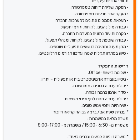
תחומי אחריות עיקריים
• הפקת ושליחת דוחות טמפרטורה.
• מעקב אחר חריגות טמפרטורה.
• העלאת מסמכים ונתונים למערכות החברה
• עבודה מול נהגים, לקוחות וגורמי תפעול.
• בקרה ותיעוד נתונים במערכות החברה.
• עבודה שוטפת מול נהגים, לקוחות ומנהלי תפעול.
• מתן מענה ותמיכה בנושאים תפעוליים שוטפים.
• סיוע בפתרון תקלות שטח ועדכון הגורמים הרלוונטיים.
דרישות התפקיד
• שליטה ביישומי Office.
• ניסיון בעבודה אדמיניסטרטיבית או תפעולית – יתרון.
• יכולת עבודה בסביבה ממוחשבת.
• סדר וארגון ברמה גבוהה.
• יכולת עבודה תחת לחץ וריבוי משימות.
• שירותיות ויחסי אנוש טובים.
* עברית שפת אם/ ברמה גבוהה קריאה ודיבור
משרה מלאה במשמרות :
משמרת מ- 6:30 -15:30/ משמרת מ- 8:00-17:00
* משרה זו פונה לנשים וגברים כאחד.