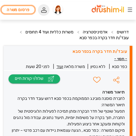
פרסום משרה
דרושים
>
אדמיניסטרציה
>
משרות כלליות ועוד 4 תחומים
>
עובד/ת חדר בקרה בכפר סבא
עובד/ת חדר בקרה בכפר סבא
- חסוי -
כפר סבא
|
ללא נסיון
|
משרה מלאה
ועוד
|
לפני 20 שעות
שלח/י קורות חיים
תיאור משרה
לחברת סוסנה מובינג הממוקמת בכפר סבא דרוש עובד חדר בקרה
תיאור המשרה:
תפעול שוטף של חדר הבקרה ומתן תמיכה לפעילות הלוגיסטית של
החברה, תוך בקרה על משימות יומיות, תיעוד נתונים, עבודה מול נהגים
ולקוחות ומעקב אחר ביצוע הפעילות.
מיקום המשרה : כפר סבא , הגעה עצמאית ניידות עם רכב פרטי – יתרון