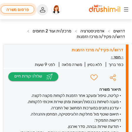
פרסום משרה
דרושים
>
אדמיניסטרציה
>
מרכזן/ית ועוד 2 תחומים
>
דרוש/ה פקיד/ה מרכז הזמנות
דרוש/ה פקיד/ה מרכז הזמנות
- חסוי -
כפר ברוך
|
ללא נסיון
|
משרה מלאה
|
לפני 9 שעות
שלח/י קורות חיים
תיאור משרה
• קליטה, טיפול ומעקב אחר הזמנות לקוחות מקצה לקצה.
• מענה לשיחות נכנסות/יוצאות ומתן שירות איכותי ללקוחות.
• עדכון נתונים במערכות המחשב של החברה.
• תיאום שוטף מול מחלקות הלוגיסטיקה, המחסן וההנהלה.
דרישות התפקיד:
• תודעת שירות גבוהה, סדר וארגון.