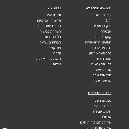
חיפושים פופלריים
דרושים IL
עבודה מהבית
תקנון האתר
יד 2
מדיניות הפרטיות
בנק הפועלים
הסכם מעסיקים
אבטחה
הצהרת נגישות
קוקה קולה
כל החברות
התעשייה האווירית
חברות בישראל
נהג עד 12 טון
צור קשר
נהג מעל 15 טון
עזרה
סטודנטים
בואו לעבוד אצלנו
דרושים נהגים
אודות
קורות חיים
טבלאות שכר
מחשבון שכר
כתבות ומדריכים
טבלאות שכר
עבודה לנוער
חיפוש עבודה
אבטלה
איך לכתוב קורות חיים
איך להתכונן לראיון