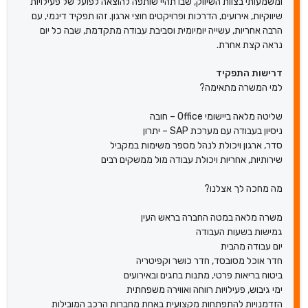
ומשמעותי בצוות השיווק, שבו תהיי שותפה להוצאה לפועל של פעילויות
שיווקיות, אירועים, הדרכות ופרויקטים חוצי ארגון. זהו תפקיד דינמי, עם
הרבה אחריות, עשייה יומיומית וסביבת עבודה מתקדמת, שבה כל יום
נראה קצת אחרת.
דרישות התפקיד
למי המשרה מתאימה?
שליטה מלאה ביישומי Office – חובה
ניסיון בעבודה עם מערכת SAP – יתרון
סדר, ארגון ויכולת לנהל מספר משימות במקביל
שירותיות, אחריות ויכולת עבודה מול ממשקים רבים
מה מחכה לך אצלנו?
משרה מלאה במטה החברה בראש העין
גמישות בשעות העבודה
יום עבודה מהבית
חדר אוכל מסובסד, חדר כושר וקפיטריה
ביטוח בריאות פרטי, מתנות בחגים ובאירועים
ימי גיבוש, פעילויות רווחה ואווירה משפחתית
הזדמנויות להתפתחות מקצועית באחת מחברות הרכב המובילות