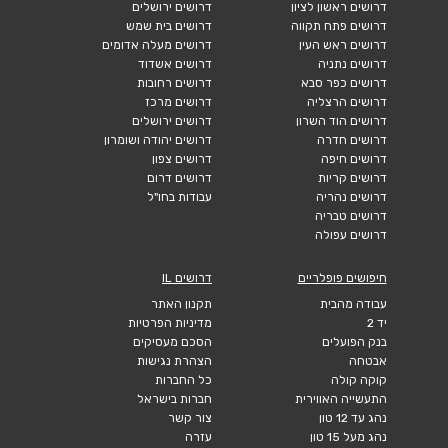
דרושים ראשון לציון
דרושים ירושלים
דרושים פתח תקווה
דרושים בית שמש
דרושים ראש העין
דרושים מעלה אדומים
דרושים נתניה
דרושים אשדוד
דרושים כפר סבא
דרושים רחובות
דרושים הרצליה
דרושים מרכז
דרושים הוד השרון
דרושים ירושלים
דרושים חדרה
דרושים יהודה ושומרון
דרושים חיפה
דרושים צפון
דרושים קריות
דרושים דרום
דרושים נהריה
עבודות בחו"ל
דרושים טבריה
דרושים עפולה
חיפושים פופלריים
דרושים IL
עבודה מהבית
תקנון האתר
יד 2
מדיניות הפרטיות
בנק הפועלים
הסכם מעסיקים
אבטחה
הצהרת נגישות
קוקה קולה
כל החברות
התעשייה האווירית
חברות בישראל
נהג עד 12 טון
צור קשר
נהג מעל 15 טון
עזרה