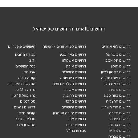
דרושים IL אתר הדרושים של ישראל
דרושים לפי אזורים
דרושים לפי איזורים - המשך
חיפושים פופלריים
דרושים בישראל
דרושים באר שבע
עבודה מהבית
דרושים תל אביב
דרושים אשקלון
יד 2
דרושים חולון
דרושים אילת
בנק הפועלים
דרושים ראשון לציון
דרושים ירושלים
אבטחה
דרושים פתח תקווה
דרושים בית שמש
קוקה קולה
דרושים ראש העין
דרושים מעלה אדומים
התעשייה האווירית
דרושים נתניה
דרושים אשדוד
נהג עד 12 טון
דרושים כפר סבא
דרושים רחובות
נהג מעל 15 טון
דרושים הרצליה
דרושים מרכז
סטודנטים
דרושים הוד השרון
דרושים ירושלים
דרושים נהגים
דרושים חדרה
דרושים יהודה ושומרון
קורות חיים
דרושים חיפה
דרושים צפון
טבלאות שכר
דרושים קריות
דרושים דרום
מחשבון שכר
דרושים נהריה
עבודות בחו"ל
דרושים טבריה