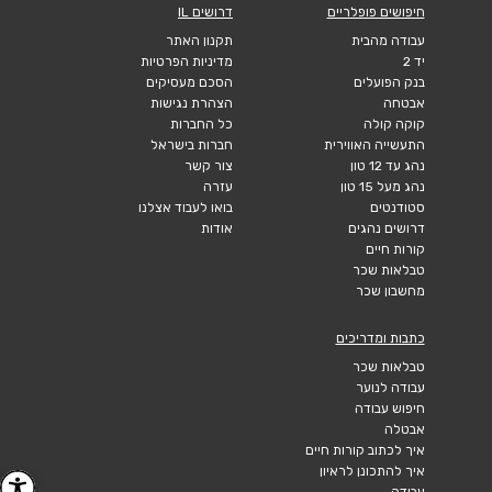
חיפושים פופלריים
דרושים IL
עבודה מהבית
תקנון האתר
יד 2
מדיניות הפרטיות
בנק הפועלים
הסכם מעסיקים
אבטחה
הצהרת נגישות
קוקה קולה
כל החברות
התעשייה האווירית
חברות בישראל
נהג עד 12 טון
צור קשר
נהג מעל 15 טון
עזרה
סטודנטים
בואו לעבוד אצלנו
דרושים נהגים
אודות
קורות חיים
טבלאות שכר
מחשבון שכר
כתבות ומדריכים
טבלאות שכר
עבודה לנוער
חיפוש עבודה
אבטלה
איך לכתוב קורות חיים
איך להתכונן לראיון
עבודה