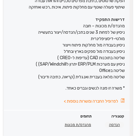
הפקת שרטוטים ,כתיבת מפרטים טכניים והוראות עבודה
שיתוף פעולה שוטף עם מחלקות פיתוח, איכות ,רכש ואחזקה
דרישות התפקיד
מהנדס/ת מכונות – חובה
ניסיון של לפחות 3 שנים בתכן/הנדסה/ייצור בתעשייה
מולטי-דיסציפלינרית
ניסיון בעבודה מול מחלקות פיתוח וייצור
ניסיון בעבודה מול ספקים בארץ ובחו״ל
שליטה בתוכנות CAD (עדיפות ל-CREO )
ניסיון עם מערכות ERP/PLM יתרון לSAP/Windchill) )
שליטה בOffice
שליטה מלאה בעברית ואנגלית (קריאה, כתיבה ודיבור)
* משרה זו פונה לנשים וגברים כאחד.
לפרופיל החברה ומשרות נוספות
>
קטגוריה
תחומים
הנדסה
מהנדס/ת מכונות