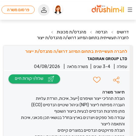
פרסום משרה
דרושים
>
הנדסה
>
מהנדס/ת מכונות
>
לחברה תעשייתית בתחום המיזוג דרוש/ה מהנדס/ת ייצור
לחברה תעשייתית בתחום המיזוג דרוש/ה מהנדס/ת ייצור
TADIRAN GROUP LTD
עפולה
|
3-4 שנים
|
משרה מלאה
|
04/08/2026
שלח/י קורות חיים
תיאור משרה
הובלת תהליכי ייצור ושיפורם (ייעול, איכות, הורדת עלויות
העברה מפיתוח לייצור (NPI) וניהול שינויים הנדסיים (ECO)
מתן פתרונות הנדסיים לבעיות בייצור השוטף
עבודה מול ספקים ויצרנים בארץ ובחו״ל בנושאי תכן מכאני, איכות
והתאמה לייצור
הובלת פרויקטים הנדסיים במוצרים קיימים