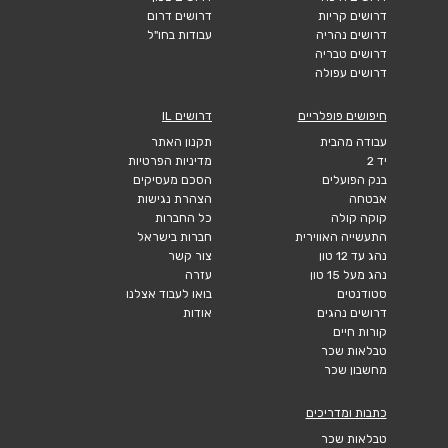
דרושים קריות
דרושים דרום
דרושים נהריה
עבודות בחו"ל
דרושים טבריה
דרושים עפולה
חיפושים פופלריים
דרושים IL
עבודה מהבית
תקנון האתר
יד 2
מדיניות הפרטיות
בנק הפועלים
הסכם מעסיקים
אבטחה
הצהרת נגישות
קוקה קולה
כל החברות
התעשייה האווירית
חברות בישראל
נהג עד 12 טון
צור קשר
נהג מעל 15 טון
עזרה
סטודנטים
בואו לעבוד אצלנו
דרושים נהגים
אודות
קורות חיים
טבלאות שכר
מחשבון שכר
כתבות ומדריכים
טבלאות שכר