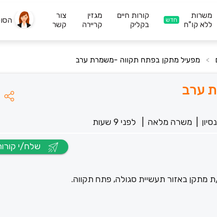
משרות
קורות חיים
מגזין
צור
הסו
חדש
ללא קו"ח
בקליק
קריירה
קשר
מפעיל מתקן בפתח תקווה -משמרת ערב
>
ת ערב
סיון
|
משרה מלאה
|
לפני 9 שעות
שלח/י קורות חיים
 מתקן באזור תעשיית סגולה, פתח תקווה.