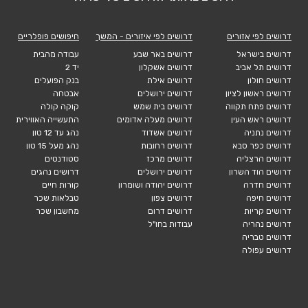
דרושים לפי אזורים
דרושים לפי איזורים - המשך
חיפושים פופלריים
דרושים בישראל
דרושים באר שבע
עבודה מהבית
דרושים תל אביב
דרושים אשקלון
יד 2
דרושים חולון
דרושים אילת
בנק הפועלים
דרושים ראשון לציון
דרושים ירושלים
אבטחה
דרושים פתח תקווה
דרושים בית שמש
קוקה קולה
דרושים ראש העין
דרושים מעלה אדומים
התעשייה האווירית
דרושים נתניה
דרושים אשדוד
נהג עד 12 טון
דרושים כפר סבא
דרושים רחובות
נהג מעל 15 טון
דרושים הרצליה
דרושים מרכז
סטודנטים
דרושים הוד השרון
דרושים ירושלים
דרושים נהגים
דרושים חדרה
דרושים יהודה ושומרון
קורות חיים
דרושים חיפה
דרושים צפון
טבלאות שכר
דרושים קריות
דרושים דרום
מחשבון שכר
דרושים נהריה
עבודות בחו"ל
דרושים טבריה
דרושים עפולה