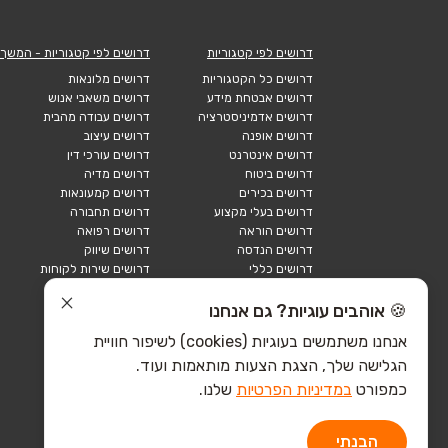
דרושים לפי קטגוריות
דרושים לפי קטגוריות - המשך
דרושים כל הקטגוריות
דרושים מלונאות
דרושים אבטחת מידע
דרושים משאבי אנוש
דרושים אדמיניסטרציה
דרושים עבודה מהבית
דרושים אופנה
דרושים עיצוב
דרושים אינטרנט
דרושים עורכי דין
דרושים ביטוח
דרושים מדיה
דרושים בכירים
דרושים קמעונאות
דרושים בעלי מקצוע
דרושים תחבורה
דרושים הוראה
דרושים רפואה
דרושים הנדסה
דרושים שיווק
דרושים כללי
דרושים שירות לקוחות
דרושים כספים
דרושים אבטחה
דרושים לוגיסטיקה
דרושים תיירות
🍪 אוהבים עוגיות? גם אנחנו
דרושים ביוטק
דרושים תעשייה
אנחנו משתמשים בעוגיות (cookies) לשיפור חוויית
דרושים מכירות
הייטק כללי
הגלישה שלך, הצגת הצעות מותאמות ועוד.
הייטק חומרה
הייטק תוכנה
כמפורט
במדיניות הפרטיות
שלנו.
הבנתי