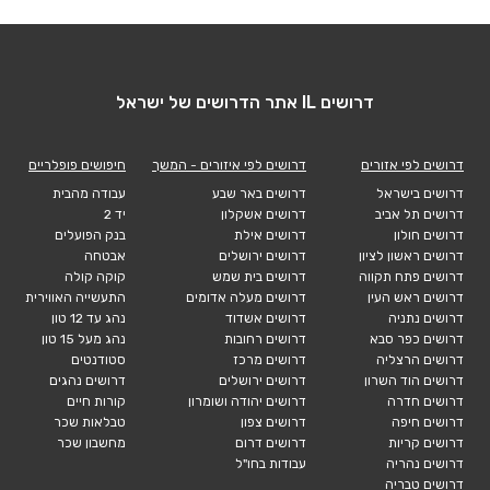
דרושים IL אתר הדרושים של ישראל
דרושים לפי אזורים
דרושים לפי איזורים - המשך
חיפושים פופלריים
דרושים בישראל
דרושים באר שבע
עבודה מהבית
דרושים תל אביב
דרושים אשקלון
יד 2
דרושים חולון
דרושים אילת
בנק הפועלים
דרושים ראשון לציון
דרושים ירושלים
אבטחה
דרושים פתח תקווה
דרושים בית שמש
קוקה קולה
דרושים ראש העין
דרושים מעלה אדומים
התעשייה האווירית
דרושים נתניה
דרושים אשדוד
נהג עד 12 טון
דרושים כפר סבא
דרושים רחובות
נהג מעל 15 טון
דרושים הרצליה
דרושים מרכז
סטודנטים
דרושים הוד השרון
דרושים ירושלים
דרושים נהגים
דרושים חדרה
דרושים יהודה ושומרון
קורות חיים
דרושים חיפה
דרושים צפון
טבלאות שכר
דרושים קריות
דרושים דרום
מחשבון שכר
דרושים נהריה
עבודות בחו"ל
דרושים טבריה