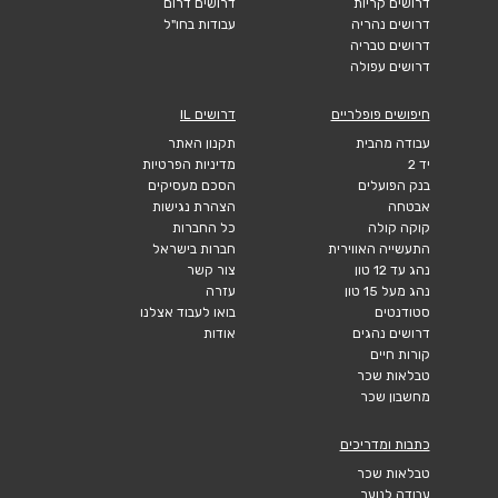
דרושים קריות
דרושים דרום
דרושים נהריה
עבודות בחו"ל
דרושים טבריה
דרושים עפולה
חיפושים פופלריים
דרושים IL
עבודה מהבית
תקנון האתר
יד 2
מדיניות הפרטיות
בנק הפועלים
הסכם מעסיקים
אבטחה
הצהרת נגישות
קוקה קולה
כל החברות
התעשייה האווירית
חברות בישראל
נהג עד 12 טון
צור קשר
נהג מעל 15 טון
עזרה
סטודנטים
בואו לעבוד אצלנו
דרושים נהגים
אודות
קורות חיים
טבלאות שכר
מחשבון שכר
כתבות ומדריכים
טבלאות שכר
עבודה לנוער