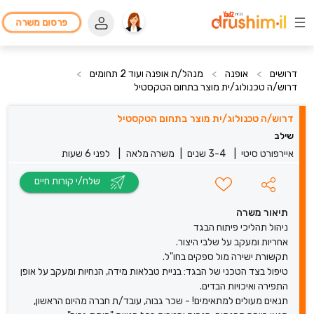
פרסום משרה
דרושים
>
אופנה
>
מנהל/ת אופנה ועוד 2 תחומים
>
דרוש/ה טכנולוג/ית מוצר בתחום הטקסטיל
דרוש/ה טכנולוג/ית מוצר בתחום הטקסטיל
שילב
איירפורט סיטי
|
3-4 שנים
|
משרה מלאה
|
לפני 6 שעות
שלח/י קורות חיים
תיאור משרה
ניהול תהליכי פיתוח הבגד
אחריות ומעקב על שלבי היצור.
תקשורת ישירה מול ספקים בחו"ל.
טיפול בצד הטכני של הבגד: בניית טבלאות מידה, הנחיות ומעקב על אופן
התפירה ואיכויות הבדים.
תנאים מעולים למתאימים! - שכר גבוה, עובד/ת חברה מהיום הראשון,