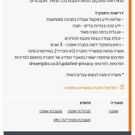
תנאי רווחה מפנקים, הנחות והטבות בכל חנויות "פוקס גרופ".
דרישות התפקיד
- שליטה וידע באקסל ועבודה בסביבה ממוחשבת
- ידע טכני בגזרות ובדים - חובה
- אנגלית ברמה טובה מאוד
- יכולת עבודה בצוות והנעת תהליכים
- ניסיון בתפקיד דומה בחברה אופנה - 3 שנים
משרה מלאה ממשרדי החברה (לא היברידי), באיירפורט סיטי
הפרטים שיימסרו ישמרו במאגרי המידע של החברה בהתאם למדיניות
הפרטיות. לפרטים: dreamjobs.co.il/updated-privacy
* משרה זו פונה לנשים וגברים כאחד.
לפרופיל החברה ומשרות נוספות
>
קטגוריה
תחומים
אופנה
מנהל/ת אופנה
מעצב/ת אופנה
מעצב/ת מסחרי/ת / VM