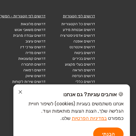
דרושים לפי קטגוריות
דרושים לפי קטגוריות - המשך
דרושים כל הקטגוריות
דרושים מלונאות
דרושים אבטחת מידע
דרושים משאבי אנוש
דרושים אדמיניסטרציה
דרושים עבודה מהבית
דרושים אופנה
דרושים עיצוב
דרושים אינטרנט
דרושים עורכי דין
דרושים ביטוח
דרושים מדיה
דרושים בכירים
דרושים קמעונאות
דרושים בעלי מקצוע
דרושים תחבורה
דרושים הוראה
דרושים רפואה
דרושים הנדסה
דרושים שיווק
דרושים כללי
דרושים שירות לקוחות
דרושים כספים
דרושים אבטחה
דרושים לוגיסטיקה
דרושים תיירות
🍪 אוהבים עוגיות? גם אנחנו
דרושים ביוטק
דרושים תעשייה
אנחנו משתמשים בעוגיות (cookies) לשיפור חוויית
דרושים מכירות
הייטק כללי
הגלישה שלך, הצגת הצעות מותאמות ועוד.
הייטק חומרה
הייטק תוכנה
כמפורט
במדיניות הפרטיות
שלנו.
הבנתי