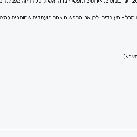
המתאימים ייהנו מתנאים מעולים- החזר נסיעות ע"ס 1200 ₪, בונוסים, אירועים ונופשי חברה, אש"ל סל רווחה מפנק, ח
מכל - העובדים! לכן אנו מחפשים אחר מועמדים שחותרים למצוי