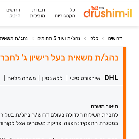
כל
חברות
דרושים
הקטגוריות
מובילות
הייטק
דרושים
כללי
נהג/ת ועוד 5 תחומים
נהג/ת משאית בע
>
>
>
נהג/ת משאית בעל רישיון ג' לחברת L
DHL
איירפורט סיטי
|
ללא נסיון
|
משרה מלאה
|
תיאור משרה
לחברת השילוח הגדולה בעולם דרוש/ה נהג/ת בעל רישיון 15 
במסגרת התפקיד: הפצה ופריקת משטחים אצל לקוחות