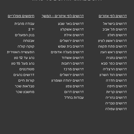
דרושים לפי אזורים
דרושים לפי איזורים - המשך
חיפושים פופלריים
דרושים בישראל
דרושים באר שבע
עבודה מהבית
דרושים תל אביב
דרושים אשקלון
יד 2
דרושים חולון
דרושים אילת
בנק הפועלים
דרושים ראשון לציון
דרושים ירושלים
אבטחה
דרושים פתח תקווה
דרושים בית שמש
קוקה קולה
דרושים ראש העין
דרושים מעלה אדומים
התעשייה האווירית
דרושים נתניה
דרושים אשדוד
נהג עד 12 טון
דרושים כפר סבא
דרושים רחובות
נהג מעל 15 טון
דרושים הרצליה
דרושים מרכז
סטודנטים
דרושים הוד השרון
דרושים ירושלים
דרושים נהגים
דרושים חדרה
דרושים יהודה ושומרון
קורות חיים
דרושים חיפה
דרושים צפון
טבלאות שכר
דרושים קריות
דרושים דרום
מחשבון שכר
דרושים נהריה
עבודות בחו"ל
דרושים טבריה
דרושים עפולה