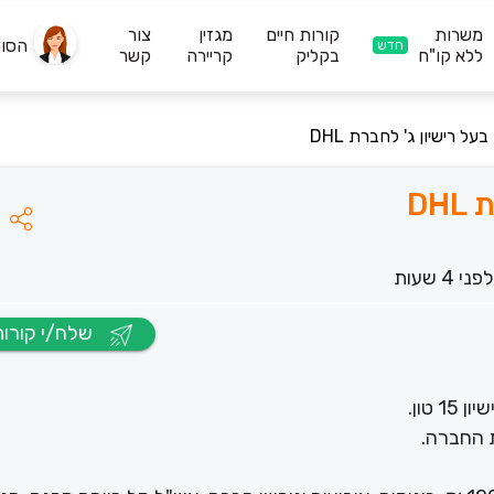
משרות
קורות חיים
מגזין
צור
הסו
חדש
ללא קו"ח
בקליק
קריירה
קשר
ל רישיון ג' לחברת DHL
DH
לפני 4 שעות
שלח/י קורות חיים
טון.
 החברה.