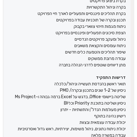
בקרת ביצוע פרויקטים
בקרה וניהול התקשרויות
בקרת תהליכים פיננסיים ותפעוליים לאורך חיי הפרויקט
תכנון ובקרה של תוכניות עבודה בפרויקטים
ניתוח מגמות וזיהוי צווארי בקבוק
הצפת סיכונים תפעוליים ופיננסיים בפרויקט
ניהול ומעקב פרויקטים הנדסיים
ניתוח עומסים והקצאת משאבים
שיפור תהליכים והטמעת כלים חדשים
עבודה מרובת ממשקים
מתן דיווחים שוטפים לדרגי הנהלה בחברה
דרישות התפקיד
תואר ראשון בהנדסת תעשייה וניהול/כלכלה
ניסיון של 1-2 שנים בתכנון ובקרה/ PMO
שליטה ביישומי Office, בדגש על Excel ברמה גבוהה ו-Ms Project
ניסיון ושליטה בתוכנת Priority וכליBI
ניסיון מעולמות הנדל"ן והתשתיות - יתרון
רישיון נהיגה בתוקף
יכולת עבודה עצמאית ובצוות
יכולת ניתוח נתונים, ניהול משימות, יצירתיות, ראש גדול ואסרטיביות
עבודה במשרה מלאה