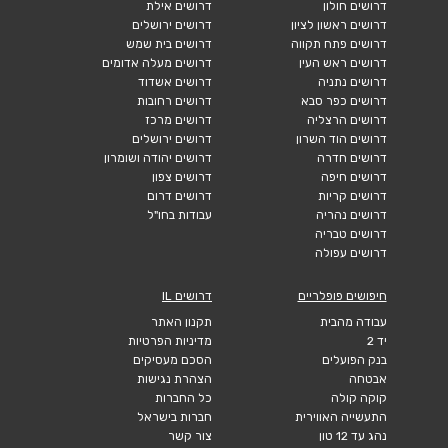
דרושים חולון
דרושים אילת
דרושים ראשון לציון
דרושים ירושלים
דרושים פתח תקווה
דרושים בית שמש
דרושים ראש העין
דרושים מעלה אדומים
דרושים נתניה
דרושים אשדוד
דרושים כפר סבא
דרושים רחובות
דרושים הרצליה
דרושים מרכז
דרושים הוד השרון
דרושים ירושלים
דרושים חדרה
דרושים יהודה ושומרון
דרושים חיפה
דרושים צפון
דרושים קריות
דרושים דרום
דרושים נהריה
עבודות בחו"ל
דרושים טבריה
דרושים עפולה
חיפושים פופלריים
דרושים IL
עבודה מהבית
תקנון האתר
יד 2
מדיניות הפרטיות
בנק הפועלים
הסכם מעסיקים
אבטחה
הצהרת נגישות
קוקה קולה
כל החברות
התעשייה האווירית
חברות בישראל
נהג עד 12 טון
צור קשר