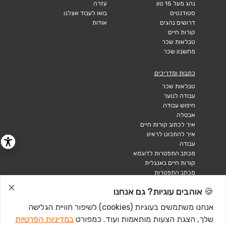
נהג מעל 15 טון
עזרה
סטודנטים
בואו לעבוד אצלנו
דרושים נהגים
אודות
קורות חיים
טבלאות שכר
מחשבון שכר
כתבות ומדריכים
טבלאות שכר
עבודה לנוער
חיפוש עבודה
אבטלה
איך לכתוב קורות חיים
איך להתכונן לראיון
עבודה
מכתב התפטרות לדוגמא
קורות חיים באנגלית
מכתב התפטרות
🍪 אוהבים עוגיות? גם אנחנו
אנחנו משתמשים בעוגיות (cookies) לשיפור חוויית הגלישה
שלך, הצגת הצעות מותאמות ועוד. כמפורט
במדיניות הפרטיות