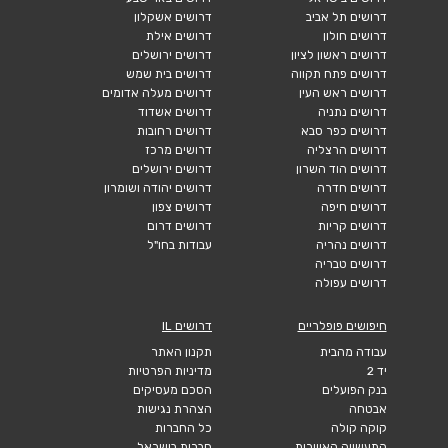
דרושים תל אביב
דרושים אשקלון
דרושים חולון
דרושים אילת
דרושים ראשון לציון
דרושים ירושלים
דרושים פתח תקווה
דרושים בית שמש
דרושים ראש העין
דרושים מעלה אדומים
דרושים נתניה
דרושים אשדוד
דרושים כפר סבא
דרושים רחובות
דרושים הרצליה
דרושים מרכז
דרושים הוד השרון
דרושים ירושלים
דרושים חדרה
דרושים יהודה ושומרון
דרושים חיפה
דרושים צפון
דרושים קריות
דרושים דרום
דרושים נהריה
עבודות בחו"ל
דרושים טבריה
דרושים עפולה
חיפושים פופלריים
דרושים IL
עבודה מהבית
תקנון האתר
יד 2
מדיניות הפרטיות
בנק הפועלים
הסכם מעסיקים
אבטחה
הצהרת נגישות
קוקה קולה
כל החברות
התעשייה האווירית
חברות בישראל