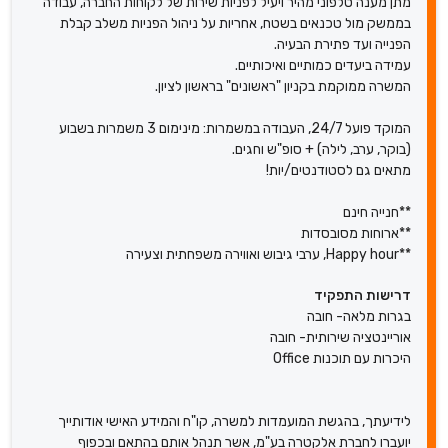
מתן מענה טלפוני מהיר ויעיל לפניות שירות של לקוחות החברה, עבודה
בממשק מול טכנאים בשטח, אחריות על ניהול הפניות משלב קבלת
הפנייה ועד פתירת הבעיה.
עמידה ביעדים כמותיים ואיכותיים.
המשרה ממוקמת בקניון "ראשונים" בראשון לציון.
המוקד פועל 24/7, העבודה במשמרות: מינימום 3 משמרות בשבוע
(בוקר, ערב, לילה) + סופ"ש וחגים.
מתאים גם לסטודנטים/יות!
**חנייה חינם
**ארוחות מסובסדות
**Happy hour, ערבי גיבוש ואווירה משפחתית וצעירה
דרישות התפקיד
בגרות מלאה- חובה
אוריינטציה שירותית- חובה
היכרות עם תוכנות Office
לידיעתך, בהגשת המועמדות למשרה, קו"ח והמידע האישי אודותייך
יועברו לחברת אלקטרה בע"מ, אשר תנהל אותם בהתאם ובכפוף