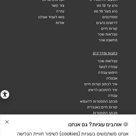
נהג עד 12 טון
צור קשר
נהג מעל 15 טון
עזרה
סטודנטים
בואו לעבוד אצלנו
דרושים נהגים
אודות
קורות חיים
טבלאות שכר
מחשבון שכר
כתבות ומדריכים
טבלאות שכר
עבודה לנוער
חיפוש עבודה
אבטלה
איך לכתוב קורות חיים
איך להתכונן לראיון
עבודה
מכתב התפטרות לדוגמא
קורות חיים באנגלית
מכתב התפטרות
🍪 אוהבים עוגיות? גם אנחנו
אנחנו משתמשים בעוגיות (cookies) לשיפור חוויית הגלישה